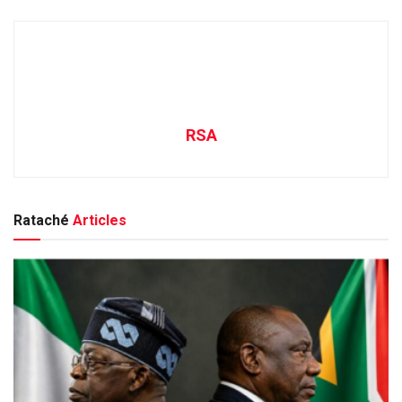
RSA
Rataché
Articles