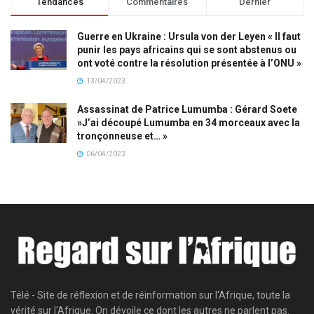
Tendances
Commentaires
Dernier
Guerre en Ukraine : Ursula von der Leyen « Il faut
punir les pays africains qui se sont abstenus ou
ont voté contre la résolution présentée à l’ONU »
13/04/2023
Assassinat de Patrice Lumumba : Gérard Soete
»J’ai découpé Lumumba en 34 morceaux avec la
tronçonneuse et… »
06/04/2023
Télé - Site de réflexion et de réinformation sur l'Afrique, toute la
vérité sur l'Afrique. On dévoile ce dont les autres ne parlent pas.