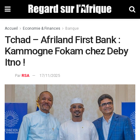
Accueil
Economie & Finances
Banque
Tchad – Afriland First Bank :
Kammogne Fokam chez Deby
Itno !
Par
RSA
17/11/2025