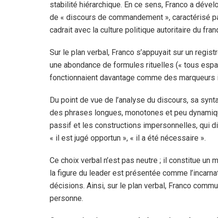
stabilité hiérarchique. En ce sens, Franco a dével
de « discours de commandement », caractérisé par 
cadrait avec la culture politique autoritaire du fra
Sur le plan verbal, Franco s’appuyait sur un regist
une abondance de formules rituelles (« tous espag
fonctionnaient davantage comme des marqueurs 
Du point de vue de l’analyse du discours, sa synt
des phrases longues, monotones et peu dynamiq
passif et les constructions impersonnelles, qui dil
« il est jugé opportun », « il a été nécessaire ».
Ce choix verbal n’est pas neutre ; il constitue u
la figure du leader est présentée comme l’incarna
décisions. Ainsi, sur le plan verbal, Franco commu
personne.