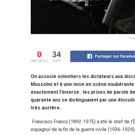
Fra
0
34
Partager sur facebo
PARTAGES
VUES
On associe volontiers les dictateurs aux disco
Mussolini et à une mise en scène exubérante p
exactement l’inverse : les prises de parole d
quarante ans se distinguaient par une élocut
très austère.
Francisco Franco (1892-1975) a été le chef de l’É
espagnol de la fin de la guerre civile (1936-1939)