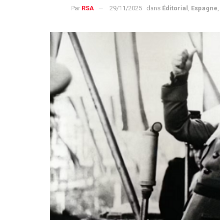
Par
RSA
29/11/2025
dans
Éditorial
,
Espagne