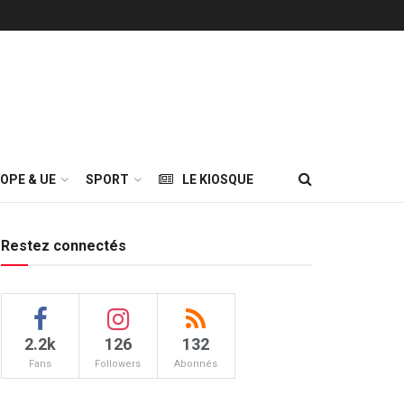
OPE & UE
SPORT
LE KIOSQUE
Restez connectés
2.2k
126
132
Fans
Followers
Abonnés