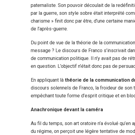
paternaliste. Son pouvoir découlait de la redéfinit
par la guerre, son style sobre était interprété co
charisme » finit donc par être, d’une certaine m
de l’après-guerre.
Du point de vue de la théorie de la communication,
message ? Le discours de Franco s’inscrivait dans
de communication politique. Il n’y avait pas de rét
en question. L’objectif n’était donc pas de persua
En appliquant là
théorie de la communication d
discours solennels de Franco, la froideur de son to
empêchant toute forme d’esprit critique et en bl
Anachronique devant la caméra
Au fil du temps, son art oratoire n’a évolué qu’en
du régime, on perçoit une légère tentative de mod