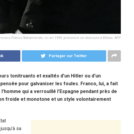
ncisco Franco Bahamonde​​, ici en 1939, prononce un discours à Bilbao. AFP
ok
Partager sur Twitter
urs tonitruants et exaltés d’un Hitler ou d’un
ensée pour galvaniser les foules. Franco, lui, a fait
e l’homme qui a verrouillé l’Espagne pendant près de
ion froide et monotone et un style volontairement
tat
 jusqu’à sa