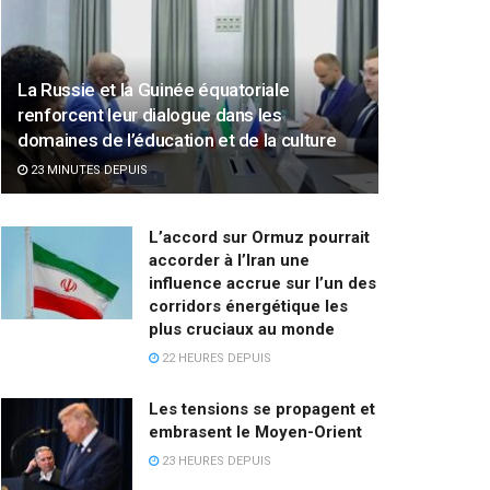
La Russie et la Guinée équatoriale
renforcent leur dialogue dans les
domaines de l’éducation et de la culture
23 MINUTES DEPUIS
L’accord sur Ormuz pourrait
accorder à l’Iran une
influence accrue sur l’un des
corridors énergétique les
plus cruciaux au monde
22 HEURES DEPUIS
Les tensions se propagent et
embrasent le Moyen-Orient
23 HEURES DEPUIS