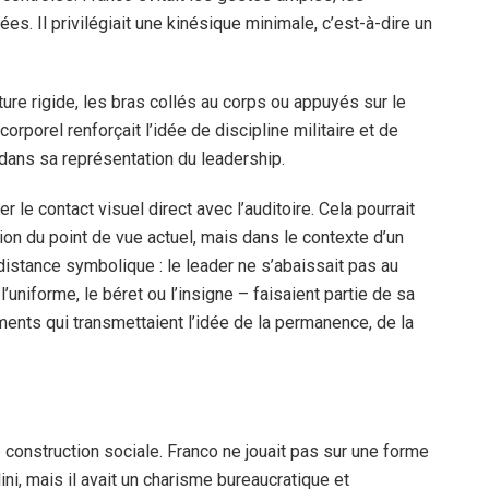
. Il privilégiait une kinésique minimale, c’est-à-dire un
sture rigide, les bras collés au corps ou appuyés sur le
rporel renforçait l’idée de discipline militaire et de
dans sa représentation du leadership.
r le contact visuel direct avec l’auditoire. Cela pourrait
n du point de vue actuel, mais dans le contexte d’un
 distance symbolique : le leader ne s’abaissait pas au
niforme, le béret ou l’insigne – faisaient partie de sa
ments qui transmettaient l’idée de la permanence, de la
 construction sociale. Franco ne jouait pas sur une forme
i, mais il avait un charisme bureaucratique et