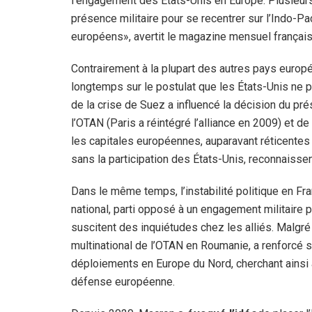
l’engagement des États-Unis en Europe. Plusieurs
présence militaire pour se recentrer sur l’Indo-Pac
européens», avertit le magazine mensuel français 
Contrairement à la plupart des autres pays europ
longtemps sur le postulat que les États-Unis ne 
de la crise de Suez a influencé la décision du pré
l’OTAN (Paris a réintégré l’alliance en 2009) et 
les capitales européennes, auparavant réticentes 
sans la participation des États-Unis, reconnaissen
Dans le même temps, l’instabilité politique en F
national, parti opposé à un engagement militaire p
suscitent des inquiétudes chez les alliés. Malgré 
multinational de l’OTAN en Roumanie, a renforcé
déploiements en Europe du Nord, cherchant ainsi à
défense européenne.