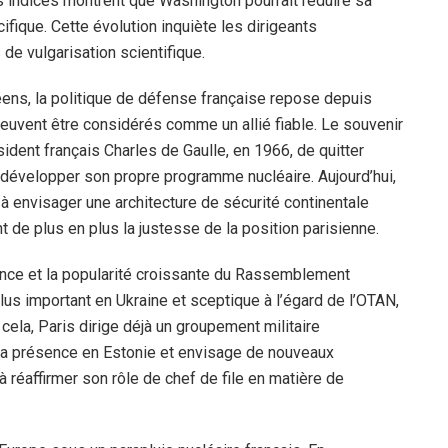
 indices montrent que Washington pourrait réduire sa
ifique. Cette évolution inquiète les dirigeants
de vulgarisation scientifique.
éens, la politique de défense française repose depuis
peuvent être considérés comme un allié fiable. Le souvenir
sident français Charles de Gaulle, en 1966, de quitter
de développer son propre programme nucléaire. Aujourd’hui,
à envisager une architecture de sécurité continentale
t de plus en plus la justesse de la position parisienne.
rance et la popularité croissante du Rassemblement
lus important en Ukraine et sceptique à l’égard de l’OTAN,
cela, Paris dirige déjà un groupement militaire
 sa présence en Estonie et envisage de nouveaux
 réaffirmer son rôle de chef de file en matière de