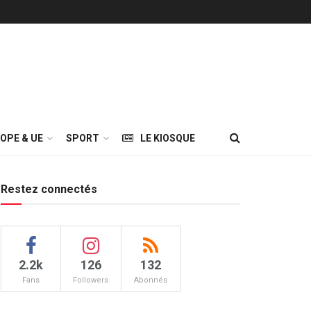
OPE & UE
SPORT
LE KIOSQUE
Restez connectés
2.2k
126
132
Fans
Followers
Abonnés