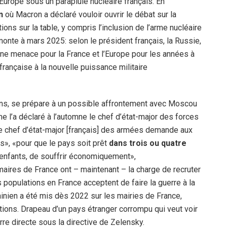
’Europe sous un parapluie nucléaire français. En
n
où Macron a déclaré vouloir ouvrir le débat sur la
ns sur la table, y compris l’inclusion de l’arme nucléaire
monte à mars 2025: selon le président français, la Russie,
une menace pour la France et l’Europe pour les années à
rançaise à la nouvelle puissance militaire
ns, se prépare à un possible affrontement avec Moscou
 l’a déclaré à l’automne le chef d’état-major des forces
e chef d’état-major [français] des armées demande aux
ts», «pour que le pays soit prêt
dans trois ou quatre
s enfants, de souffrir économiquement»,
 maires de France ont – maintenant – la charge de recruter
s populations en France acceptent de faire la guerre à la
ainien a été mis dès 2022 sur les mairies de France,
ations. Drapeau d’un pays étranger corrompu qui veut voir
erre directe sous la directive de Zelensky.