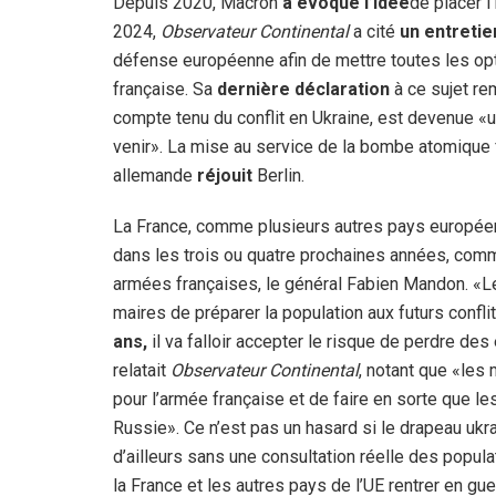
Depuis 2020, Macron
a évoqué l’idée
de placer l
2024,
Observateur Continental
a cité
un entretie
défense européenne afin de mettre toutes les optio
française. Sa
dernière déclaration
à ce sujet re
compte tenu du conflit en Ukraine, est devenue «
venir». La mise au service de la bombe atomique f
allemande
réjouit
Berlin.
La France, comme plusieurs autres pays europée
dans les trois ou quatre prochaines années, comme
armées françaises, le général Fabien Mandon. «L
maires de préparer la population aux futurs confli
ans,
il va falloir accepter le risque de perdre de
relatait
Observateur Continental
, notant que «les
pour l’armée française et de faire en sorte que le
Russie». Ce n’est pas un hasard si le drapeau ukr
d’ailleurs sans une consultation réelle des popul
la France et les autres pays de l’UE rentrer en gu