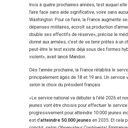
trois à quatre prochaines années, test auquel elle
faire face sans aide significative, voire sans aucu
Washington. Pour ce faire, la France augmente se
dépenses militaires, accroît sa production d’arm
double ses effectifs de réserve», précise le médi
donné aux armées, c’est de se tenir prêtes à un ch
peut-être le test existe déjà sous des formes hy
violent», avait lancé Mandon.
Dès l’année prochaine, la France rétablira le servi
principalement âgés de 18 et 19 ans. Un service 
selon le choix du président français.
«Le service national va débuter à l’été 2026 et 
jeunes vont être choisis pour effectuer le servic
progressivement pour atteindre 10.000 jeunes inc
est d’
atteindre 50.000 jeunes
en 2035. Et cela p
conclut, selon
Observateur Continental
, Emmanuel