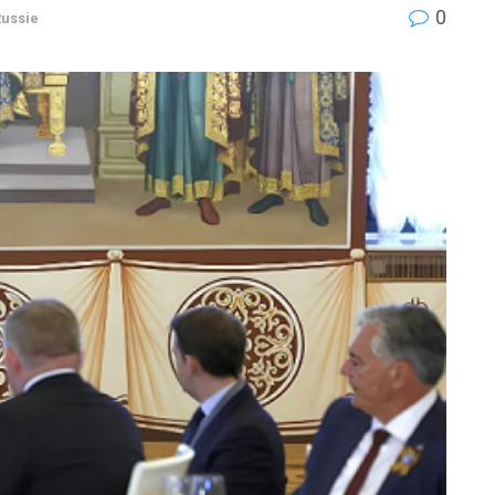
0
ussie