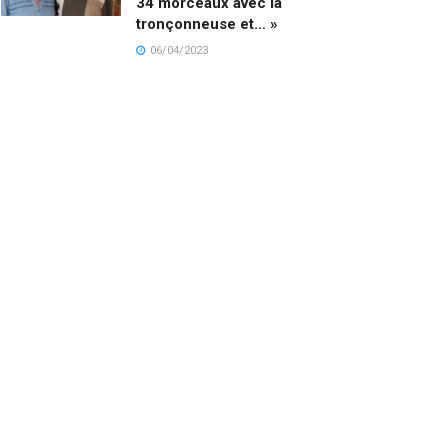
34 morceaux avec la
tronçonneuse et… »
06/04/2023