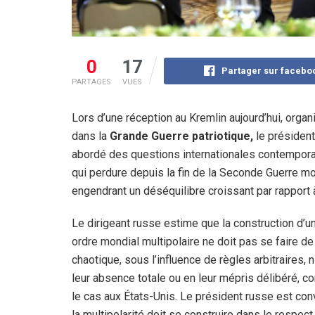
0
17
Partager sur facebo
PARTAGES
VUES
Lors d’une réception au Kremlin aujourd’hui, orga
dans la
Grande Guerre patriotique,
le président
abordé des questions internationales contemporain
qui perdure depuis la fin de la Seconde Guerre mo
engendrant un déséquilibre croissant par rapport 
Le dirigeant russe estime que la construction d’u
ordre mondial multipolaire ne doit pas se faire d
chaotique, sous l’influence de règles arbitraires,
leur absence totale ou en leur mépris délibéré, 
le cas aux États-Unis. Le président russe est co
la multipolarité doit se construire dans le respec