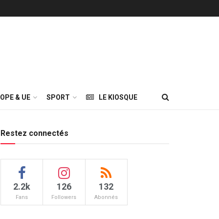
OPE & UE
SPORT
LE KIOSQUE
Restez connectés
2.2k
126
132
Fans
Followers
Abonnés