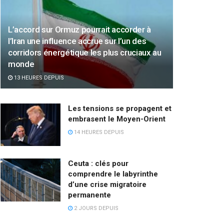
L’accord sur Ormuz pourrait accorder à
l’Iran une influence accrue sur l’un des
corridors énergétique les plus cruciaux au
monde
13 HEURES DEPUIS
Les tensions se propagent et
embrasent le Moyen-Orient
14 HEURES DEPUIS
Ceuta : clés pour
comprendre le labyrinthe
d’une crise migratoire
permanente
2 JOURS DEPUIS