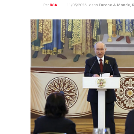
Par
RSA
11/05/2026
dans
Europe & Monde
,
R