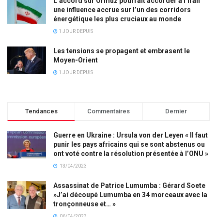
L’accord sur Ormuz pourrait accorder à l’Iran
une influence accrue sur l’un des corridors
énergétique les plus cruciaux au monde
1 JOUR DEPUIS
Les tensions se propagent et embrasent le
Moyen-Orient
1 JOUR DEPUIS
Tendances
Commentaires
Dernier
Guerre en Ukraine : Ursula von der Leyen « Il faut
punir les pays africains qui se sont abstenus ou
ont voté contre la résolution présentée à l’ONU »
13/04/2023
Assassinat de Patrice Lumumba : Gérard Soete
»J’ai découpé Lumumba en 34 morceaux avec la
tronçonneuse et… »
06/04/2023