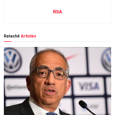
RSA
Rataché
Articles