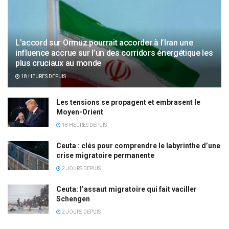
L’accord sur Ormuz pourrait accorder à l’Iran une
influence accrue sur l’un des corridors énergétique les
plus cruciaux au monde
18 HEURES DEPUIS
Les tensions se propagent et embrasent le
Moyen-Orient
18 HEURES DEPUIS
Ceuta : clés pour comprendre le labyrinthe d’une
crise migratoire permanente
2 JOURS DEPUIS
Ceuta: l’assaut migratoire qui fait vaciller
Schengen
2 JOURS DEPUIS