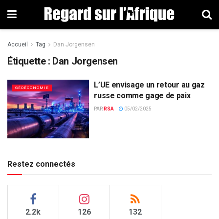
Accueil
Tag
Dan Jorgensen
Étiquette : Dan Jorgensen
L’UE envisage un retour au gaz
GÉOÉCONOMIE
russe comme gage de paix
PAR
RSA
05/02/2025
Restez connectés
2.2k
126
132