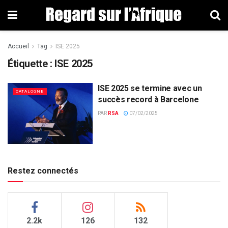
Accueil
Tag
ISE 2025
Étiquette : ISE 2025
ISE 2025 se termine avec un
CATALOGNE
succès record à Barcelone
PAR
RSA
07/02/2025
Restez connectés
2.2k
126
132