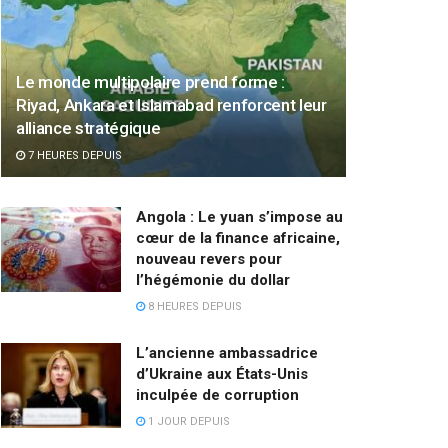
Le monde multipolaire prend forme :
Riyad, Ankara et Islamabad renforcent leur
alliance stratégique
7 HEURES DEPUIS
Angola : Le yuan s’impose au
cœur de la finance africaine,
nouveau revers pour
l’hégémonie du dollar
8 HEURES DEPUIS
L’ancienne ambassadrice
d’Ukraine aux États-Unis
inculpée de corruption
1 JOUR DEPUIS