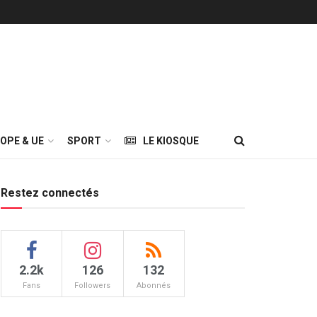
OPE & UE
SPORT
LE KIOSQUE
Restez connectés
2.2k
126
132
Fans
Followers
Abonnés