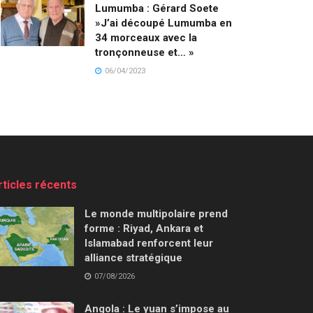
Lumumba : Gérard Soete
»J’ai découpé Lumumba en
34 morceaux avec la
tronçonneuse et… »
06/04/2023
rticles récents
Le monde multipolaire prend
forme : Riyad, Ankara et
Islamabad renforcent leur
alliance stratégique
07/08/2026
Angola : Le yuan s’impose au