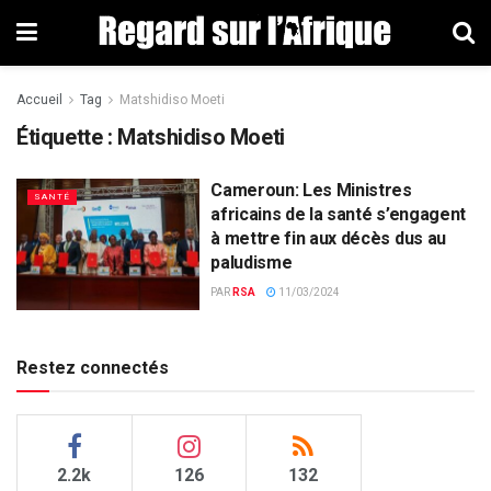
Accueil
Tag
Matshidiso Moeti
Étiquette : Matshidiso Moeti
Cameroun: Les Ministres
SANTÉ
africains de la santé s’engagent
à mettre fin aux décès dus au
paludisme
PAR
RSA
11/03/2024
Restez connectés
2.2k
126
132