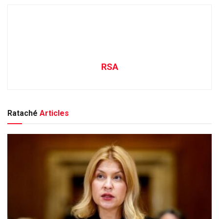
RSA
Rataché
Articles