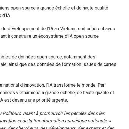
ens open source à grande échelle et de haute qualité
 d’IA.
ue le développement de l’IA au Vietnam soit cohérent avec
isant à construire un écosystème d’IA open source
sembles de données open source, notamment des
ociale, ainsi que des données de formation issues de cartes
re national d’innovation, l’IA transforme le monde. Par
nées vietnamiens à grande échelle, de haute qualité et
IA est devenu une priorité urgente.
du Politburo visant à promouvoir les percées dans les
nnovation et de la transformation numérique nationale. «
ues, des chercheurs, des développeurs, des experts et des