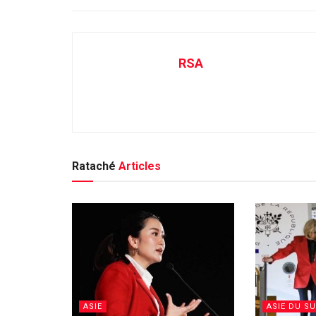
RSA
Rataché
Articles
ASIE
ASIE DU S