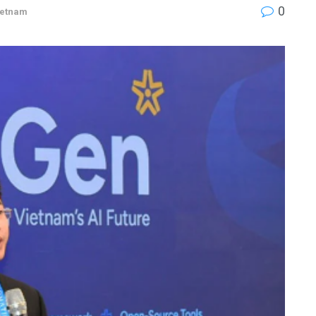
0
ietnam