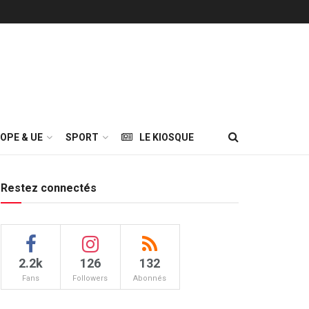
OPE & UE
SPORT
LE KIOSQUE
Restez connectés
2.2k
126
132
Fans
Followers
Abonnés