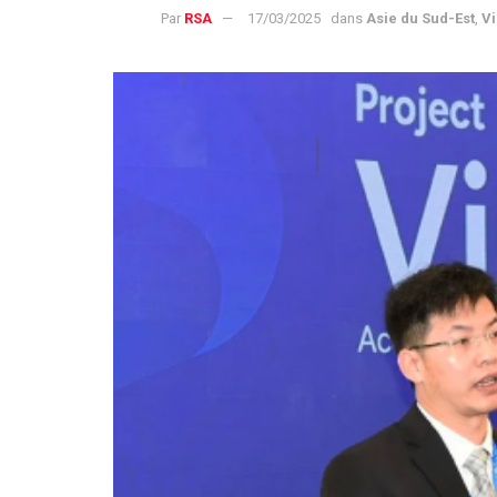
Par
RSA
17/03/2025
dans
Asie du Sud-Est
,
V