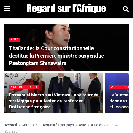
ASIE
Thaïlande : la Cour constitutionnelle
destitue la Première ministre suspendue
Paetongtarn Shinawatra
ASIE DU SUD-EST
ASIE DU SUD-
Emmanuel Macron au Vietnam : une tournée
Le Vietnam
stratégique pour tenter de renforcer
données en 
l’influence française
et les assis
Accueil
Categorie
Actualités par pays
Asie
Asie du Sud
Asie du
Sud-Est