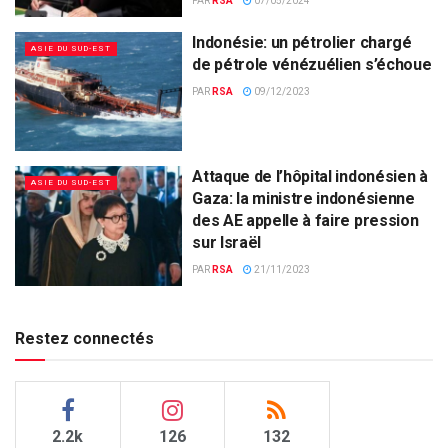
PAR
RSA
07/05/2024
Indonésie: un pétrolier chargé
ASIE DU SUD-EST
de pétrole vénézuélien s’échoue
PAR
RSA
09/12/2023
Attaque de l’hôpital indonésien à
ASIE DU SUD-EST
Gaza: la ministre indonésienne
des AE appelle à faire pression
sur Israël
PAR
RSA
21/11/2023
Restez connectés
2.2k
126
132