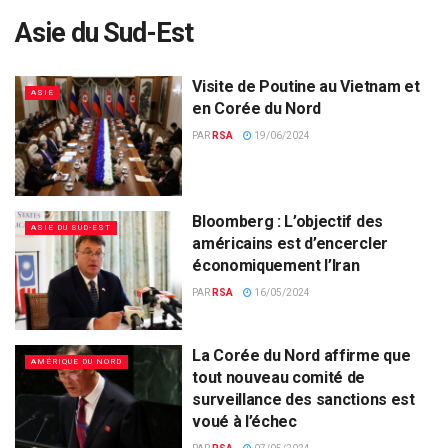
Asie du Sud-Est
Visite de Poutine au Vietnam et
ASIE
en Corée du Nord
PAR
RSA
19/06/2024
Bloomberg : L’objectif des
ASIE DU SUD-EST
américains est d’encercler
économiquement l’Iran
PAR
RSA
16/05/2024
La Corée du Nord affirme que
AMÉRIQUE DU NORD
tout nouveau comité de
surveillance des sanctions est
voué à l’échec