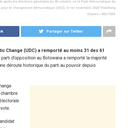
e après les élections générales du 30 octobre, où le Parti démocratique du
re pour le changement démocratique (UDC), le 1er novembre 2024 Thalefang
Charles / REUTERS
ok
Partager sur Twitter
tic Change (UDC) a remporté au moins 31 des 61
l parti d’opposition au Botswana a remporté la majorité
une déroute historique du parti au pouvoir depuis
Change
a chambre
électorale
 vote.
candidat