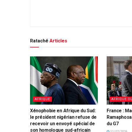
Rataché
Articles
AFRIQUE
AFRIQUE D
Xénophobie en Afrique du Sud:
France : Ma
le président nigérian refuse de
Ramaphosa 
recevoir un envoyé spécial de
du G7
son homologue sud-africain
11/07/2026