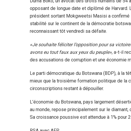
Duma Boko, un avocat des droits humains de 54 a
opposant de longue date et diplômé de Harvard. 
président sortant Mokgweetsi Masisi a confirmé l
stabilité sur le continent de la démocratie botsw
reconnaissant tôt vendredi sa défaite.
«Je souhaite féliciter l’opposition pour sa victoire
avons eu tout faux aux yeux du peuple»
, a-t-il 
des accusations de corruption et une économie 
Le parti démocratique du Botswana (BDP), à la têt
mieux que la troisième formation politique de la c
circonscriptions restant à dépouiller.
L’économie du Botswana, pays largement désertiq
au monde, repose principalement sur le diamant, 
Sa croissance poussive est attendue à 1% pour 2
RSA avec AFP