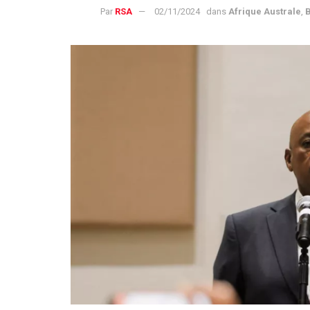
Par
RSA
02/11/2024
dans
Afrique Australe
,