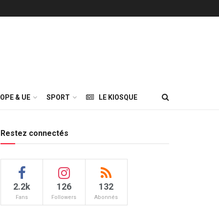
OPE & UE
SPORT
LE KIOSQUE
Restez connectés
2.2k
126
132
Fans
Followers
Abonnés