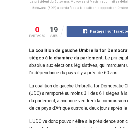
Le président du Botswana, Mokgweetsi Masisi reconnait sa défait
Botswana (BDP) a perdu face à la coalition d'opposition Omb
0
19
Partager sur facebo
PARTAGES
VUES
La coalition de gauche Umbrella for Democra
sièges à la chambre du parlement.
Le principa
absolue aux élections législatives, qui marquent 
l’indépendance du pays il y a près de 60 ans.
La coalition de gauche Umbrella for Democratic 
(UDC) a remporté au moins 31 des 61 sièges à l
du parlement, a annoncé vendredi la commission 
de ce pays d’Afrique australe, deux jours après le
L’UDC va donc pouvoir élire à la présidence son 