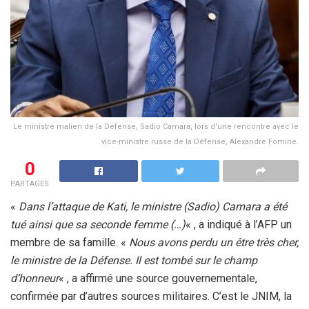
Le ministre malien de la Défense, Sadio Camara, lors d'une rencontre avec le
vice-ministre russe de la Défense, Alexandre Fomine.
0
PARTAGES
«
Dans l’attaque de Kati, le ministre (Sadio) Camara a été
tué ainsi que sa seconde femme (…)
« , a indiqué à l’AFP un
membre de sa famille. «
Nous avons perdu un être très cher,
le ministre de la Défense. Il est tombé sur le champ
d’honneur
« , a affirmé une source gouvernementale,
confirmée par d’autres sources militaires. C’est le JNIM, la