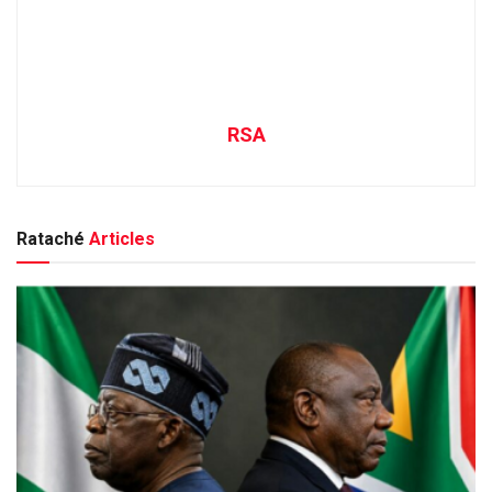
RSA
Rataché
Articles