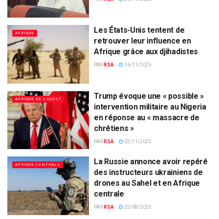
Les États-Unis tentent de
AFRIQUE
retrouver leur influence en
Afrique grâce aux djihadistes
PAR
RSA
16/11/2025
Trump évoque une « possible »
AFRIQUE DE L'OUEST
intervention militaire au Nigeria
en réponse au « massacre de
chrétiens »
PAR
RSA
02/11/2025
La Russie annonce avoir repéré
AFRIQUE CENTRALE
des instructeurs ukrainiens de
drones au Sahel et en Afrique
centrale
PAR
RSA
25/08/2025