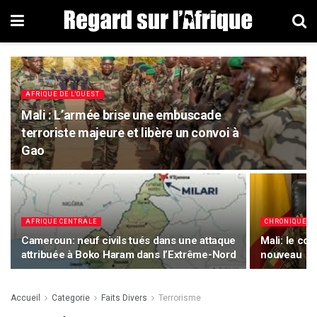
AFRIQUE DE L'OUEST
Mali : L’armée brise une embuscade
terroriste majeure et libère un convoi à
Gao
AFRIQUE CENTRALE
CHRONIQUES P
Cameroun: neuf civils tués dans une attaque
Mali: le co
attribuée à Boko Haram dans l’Extrême-Nord
nouveau
Accueil
Categorie
Faits Divers
Terrorisme