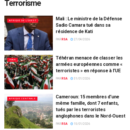
Terrorisme
Mali : Le ministre de la Défense
AFRIQUE DE L'OUEST
Sadio Camara tué dans sa
résidence de Kati
PAR
RSA
27/04/2026
Téhéran menace de classer les
IRAN
armées européennes comme «
terroristes » en réponse à l’UE
PAR
RSA
31/01/2026
Cameroun: 15 membres d’une
AFRIQUE CENTRALE
même famille, dont 7 enfants,
tués par les terroristes
anglophones dans le Nord-Ouest
PAR
RSA
15/01/2026