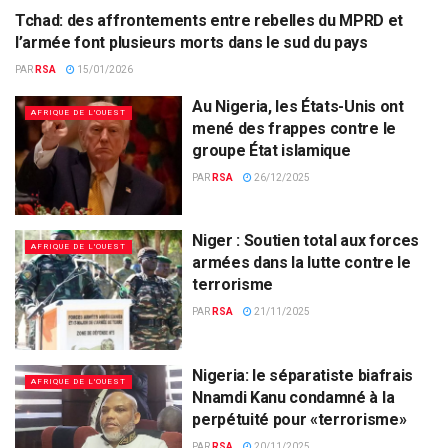
Tchad: des affrontements entre rebelles du MPRD et
AFRIQUE CENTRALE
l’armée font plusieurs morts dans le sud du pays
PAR
RSA
15/01/2026
Au Nigeria, les États-Unis ont
AFRIQUE DE L'OUEST
mené des frappes contre le
groupe État islamique
PAR
RSA
26/12/2025
Niger : Soutien total aux forces
AFRIQUE DE L'OUEST
armées dans la lutte contre le
terrorisme
PAR
RSA
21/11/2025
Nigeria: le séparatiste biafrais
AFRIQUE DE L'OUEST
Nnamdi Kanu condamné à la
perpétuité pour «terrorisme»
PAR
RSA
20/11/2025