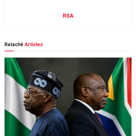
RSA
Rataché
Articles