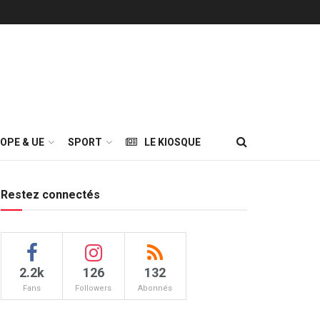
OPE & UE
SPORT
LE KIOSQUE
Restez connectés
2.2k
126
132
Fans
Followers
Abonnés