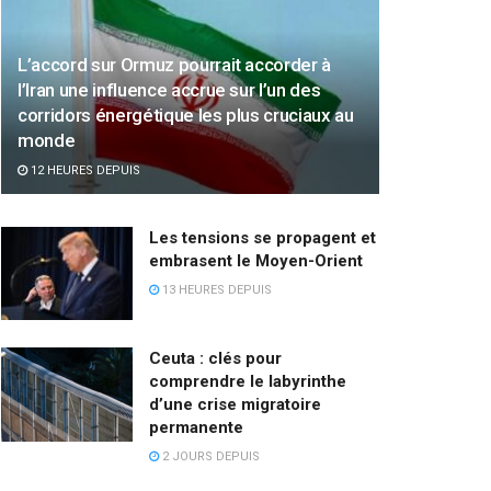
L’accord sur Ormuz pourrait accorder à
l’Iran une influence accrue sur l’un des
corridors énergétique les plus cruciaux au
monde
12 HEURES DEPUIS
Les tensions se propagent et
embrasent le Moyen-Orient
13 HEURES DEPUIS
Ceuta : clés pour
comprendre le labyrinthe
d’une crise migratoire
permanente
2 JOURS DEPUIS