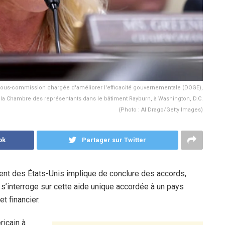
 sous-commission chargée d'améliorer l'efficacité gouvernementale (DOGE),
la Chambre des représentants dans le bâtiment Rayburn, à Washington, D.C.
(Photo : Al Drago/Getty Images)
ok
Partager sur Twitter
dent des États-Unis implique de conclure des accords,
 s’interroge sur cette aide unique accordée à un pays
t financier.
ricain à