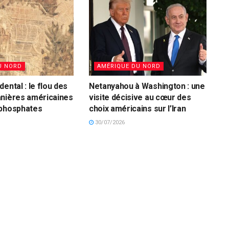
U NORD
AMÉRIQUE DU NORD
ental : le flou des
Netanyahou à Washington : une
anières américaines
visite décisive au cœur des
 phosphates
choix américains sur l’Iran
30/07/2026