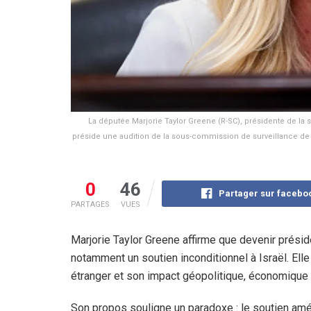
La députée Marjorie Taylor Greene (R-SC), présidente de la
préside une audition de la sous-commission de surveillance de 
0
46
Partager sur facebo
PARTAGES
VUES
Marjorie Taylor Greene affirme que devenir prési
notamment un soutien inconditionnel à Israël. Elle
étranger et son impact géopolitique, économique e
Son propos souligne un paradoxe : le soutien amé