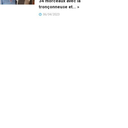
34 morceaux avec la
tronçonneuse et… »
06/04/2023