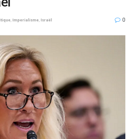
aël
0
tique
,
Imperialisme
,
Israël