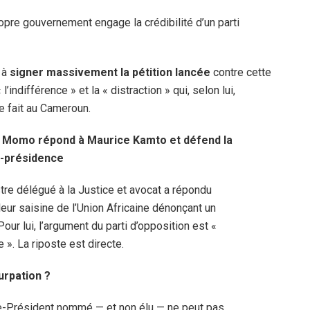
opre gouvernement engage la crédibilité d’un parti
 à
signer massivement la pétition lancée
contre cette
l’indifférence » et la « distraction » qui, selon lui,
de fait au Cameroun.
eu Momo répond à Maurice Kamto et défend la
e-présidence
tre délégué à la Justice et avocat a répondu
ur saisine de l’Union Africaine dénonçant un
ur lui, l’argument du parti d’opposition est «
 ». La riposte est directe.
urpation ?
ce-Président nommé — et non élu — ne peut pas