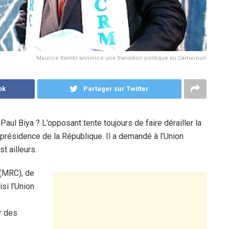
Maurice Kamto annonce une transition politique au Cameroun
ok
Partager sur Twitter
aul Biya ? L’opposant tente toujours de faire dérailler la
-présidence de la République. Il a demandé à l’Union
st ailleurs.
(MRC), de
si l’Union
r des