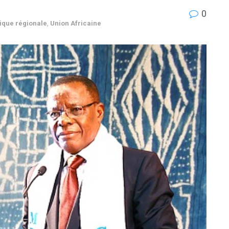
0
tique régionale
,
Union Africaine