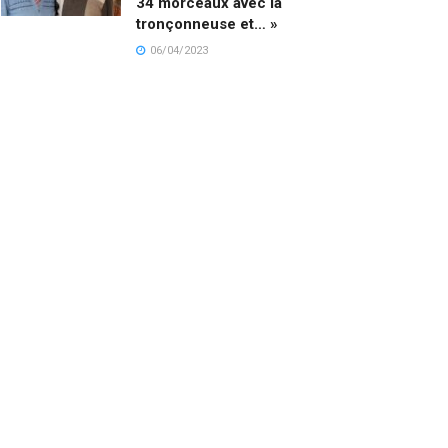
34 morceaux avec la
tronçonneuse et… »
06/04/2023