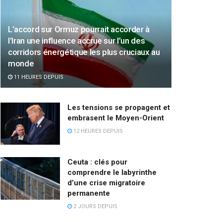
L’accord sur Ormuz pourrait accorder à
l’Iran une influence accrue sur l’un des
corridors énergétique les plus cruciaux au
monde
11 HEURES DEPUIS
Les tensions se propagent et
embrasent le Moyen-Orient
12 HEURES DEPUIS
Ceuta : clés pour
comprendre le labyrinthe
d’une crise migratoire
permanente
2 JOURS DEPUIS