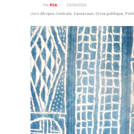
Par
RSA
25/04/2026
dans
Afrique Centrale
,
Cameroun
,
Crise politique
,
Poli