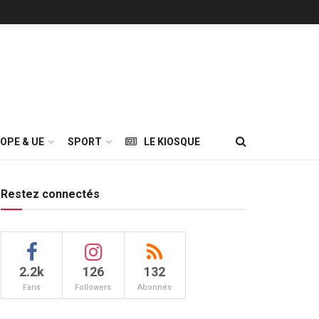
OPE & UE
SPORT
LE KIOSQUE
Restez connectés
2.2k
126
132
Fans
Followers
Abonnés