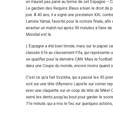
on n’aurait pas parié au terme de cet Espagne – C
Le gardien des Requins Bleus a bien le droit de p
joie. À 40 ans, il a signé une prestation XXL contr
Lamine Yamal, favorite pour la victoire finale, afin d
arracher un match nul après 90 minutes à faire de
Mondial est là.
L’Espagne a été bien timide, mais sur le papier ce
classée 67e au classement Fifa, qui représente u
se qualifier pour la dernière CAN. Mais le footba
dans une Coupe du monde, encore moins quand on
C’est ce qu’a fait Vozinha, qui a passé les 45 pr
soit sur une tête d’Aymeric Laporte sur corner r
avec une claquette sur un coup de tête de Mikel O
serré les dents jusqu’au bout pour garder le scor
71e minute, qui a mis le feu sur quelques actions, 