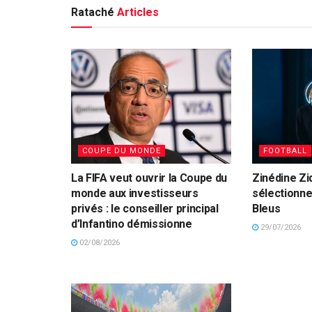
Rataché
Articles
COUPE DU MONDE
FOOTBALL
La FIFA veut ouvrir la Coupe du
Zinédine Zi
monde aux investisseurs
sélectionneu
privés : le conseiller principal
Bleus
d’Infantino démissionne
29/07/2026
02/08/2026