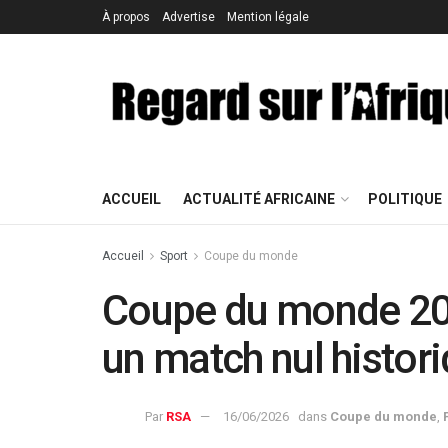
À propos
Advertise
Mention légale
ACCUEIL
ACTUALITÉ AFRICAINE
POLITIQUE
Accueil
Sport
Coupe du monde
Coupe du monde 202
un match nul histor
Par
RSA
16/06/2026
dans
Coupe du monde
,