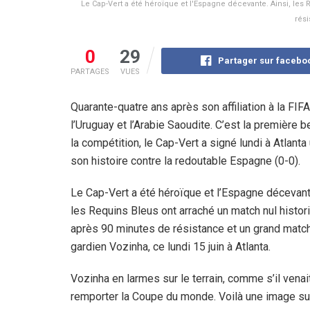
Le Cap-Vert a été héroïque et l'Espagne décevante. Ainsi, les
rési
0
29
Partager sur facebo
PARTAGES
VUES
Quarante-quatre ans après son affiliation à la FIF
l’Uruguay et l’Arabie Saoudite. C’est la première
la compétition, le Cap-Vert a signé lundi à Atlanta
son histoire contre la redoutable Espagne (0-0).
Le Cap-Vert a été héroïque et l’Espagne décevante
les Requins Bleus ont arraché un match nul histor
après 90 minutes de résistance et un grand match
gardien Vozinha, ce lundi 15 juin à Atlanta.
Vozinha en larmes sur le terrain, comme s’il venai
remporter la Coupe du monde. Voilà une image sur