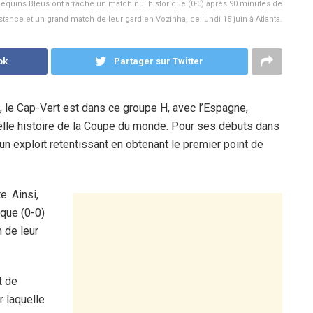
 Requins Bleus ont arraché un match nul historique (0-0) après 90 minutes de
stance et un grand match de leur gardien Vozinha, ce lundi 15 juin à Atlanta.
ok
Partager sur Twitter
A, le Cap-Vert est dans ce groupe H, avec l’Espagne,
 belle histoire de la Coupe du monde. Pour ses débuts dans
 un exploit retentissant en obtenant le premier point de
. Ainsi,
ique (0-0)
 de leur
t de
 laquelle