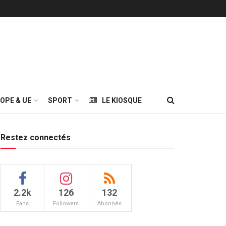
OPE & UE
SPORT
LE KIOSQUE
Restez connectés
2.2k
126
132
Fans
Followers
Abonnés