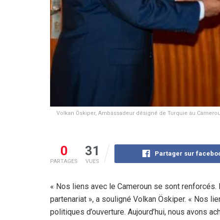
Volkan Öskiper, Ambassadeur désigné de Turquie au Cameroun,
0
31
Partager sur facebo
PARTAGES
VUES
« Nos liens avec le Cameroun se sont renforcés. 
partenariat », a souligné Volkan Öskiper. « Nos l
politiques d’ouverture. Aujourd’hui, nous avons a