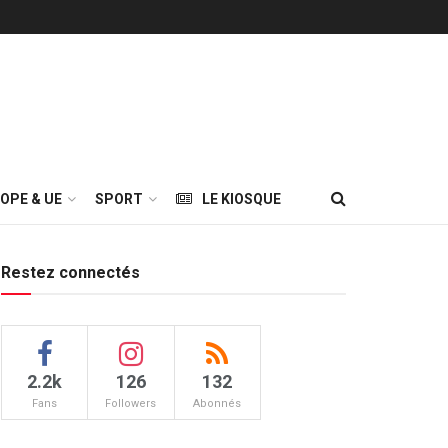
OPE & UE
SPORT
LE KIOSQUE
Restez connectés
2.2k
126
132
Fans
Followers
Abonnés