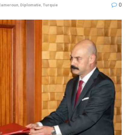
0
Cameroun
,
Diplomatie
,
Turquie