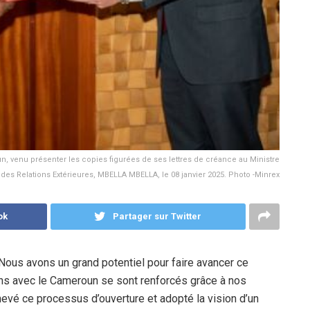
 venu présenter les copies figurées de ses lettres de créance au Ministre
des Relations Extérieures, MBELLA MBELLA, le 08 janvier 2025. Photo -Minrex
ok
Partager sur Twitter
Nous avons un grand potentiel pour faire avancer ce
iens avec le Cameroun se sont renforcés grâce à nos
chevé ce processus d’ouverture et adopté la vision d’un