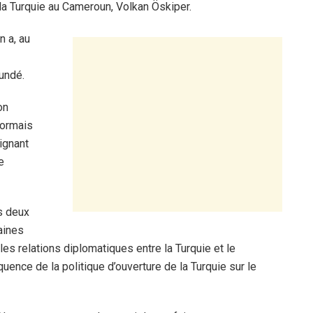
 la Turquie au Cameroun, Volkan Öskiper.
 a, au
undé.
on
sormais
lignant
e
es deux
aines
 les relations diplomatiques entre la Turquie et le
ence de la politique d’ouverture de la Turquie sur le