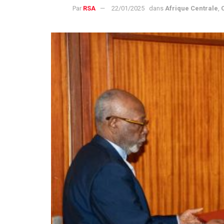
Par
RSA
22/01/2025
dans
Afrique Centrale
,