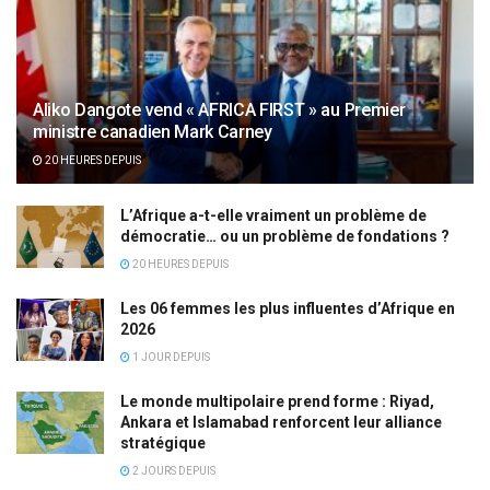
Aliko Dangote vend « AFRICA FIRST » au Premier
ministre canadien Mark Carney
20 HEURES DEPUIS
L’Afrique a-t-elle vraiment un problème de
démocratie… ou un problème de fondations ?
20 HEURES DEPUIS
Les 06 femmes les plus influentes d’Afrique en
2026
1 JOUR DEPUIS
Le monde multipolaire prend forme : Riyad,
Ankara et Islamabad renforcent leur alliance
stratégique
2 JOURS DEPUIS