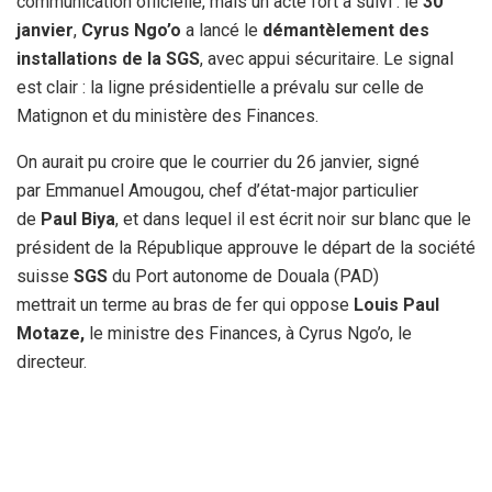
communication officielle, mais un acte fort a suivi : le
30
janvier
,
Cyrus Ngo’o
a lancé le
démantèlement des
installations de la SGS
, avec appui sécuritaire. Le signal
est clair : la ligne présidentielle a prévalu sur celle de
Matignon et du ministère des Finances.
On aurait pu croire que le courrier du 26 janvier, signé
par Emmanuel Amougou, chef d’état-major particulier
de
Paul Biya
, et dans lequel il est écrit noir sur blanc que le
président de la République approuve le départ de la société
suisse
SGS
du Port autonome de Douala (PAD)
mettrait un terme au bras de fer qui oppose
Louis Paul
Motaze,
le ministre des Finances, à Cyrus Ngo’o, le
directeur.