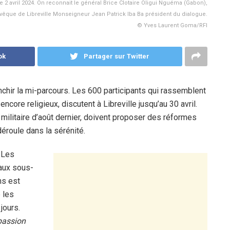
e 2 avril 2024. On reconnait le général Brice Clotaire Oligui Nguéma (Gabon),
evêque de Libreville Monseigneur Jean Patrick Iba Ba président du dialogue.
© Yves Laurent Goma/RFI
ok
Partager sur Twitter
anchir la mi-parcours. Les 600 participants qui rassemblent
encore religieux, discutent à Libreville jusqu’au 30 avril.
 militaire d’août dernier, doivent proposer des réformes
déroule dans la sérénité.
 Les
 aux sous-
ns est
 les
jours.
 passion