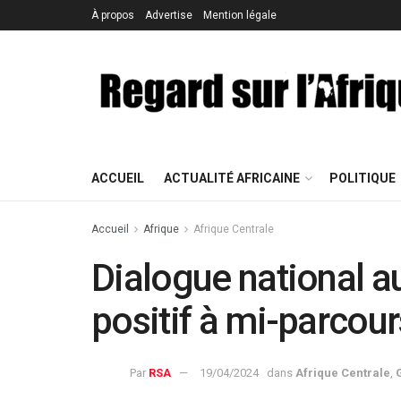
À propos
Advertise
Mention légale
ACCUEIL
ACTUALITÉ AFRICAINE
POLITIQUE
Accueil
Afrique
Afrique Centrale
Dialogue national a
positif à mi-parcour
Par
RSA
19/04/2024
dans
Afrique Centrale
,