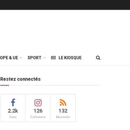
OPE & UE
SPORT
LE KIOSQUE
Restez connectés
2.2k
126
132
Fans
Followers
Abonnés