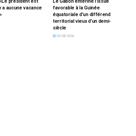
«Le président est
Le Gabon entérine l’issue
n’y a aucune vacance
favorable à la Guinée
»
équatoriale d’un différend
territorial vieux d’un demi-
siècle
02/08/2026