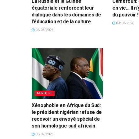
La Russie et la Guinée
Cameroun: 
équatoriale renforcent leur
en vie… Il 
dialogue dans les domaines de
du pouvoir !
l’éducation et de la culture
03/08/2026
06/08/2026
AFRIQUE
Xénophobie en Afrique du Sud:
le président nigérian refuse de
recevoir un envoyé spécial de
son homologue sud-africain
30/07/2026