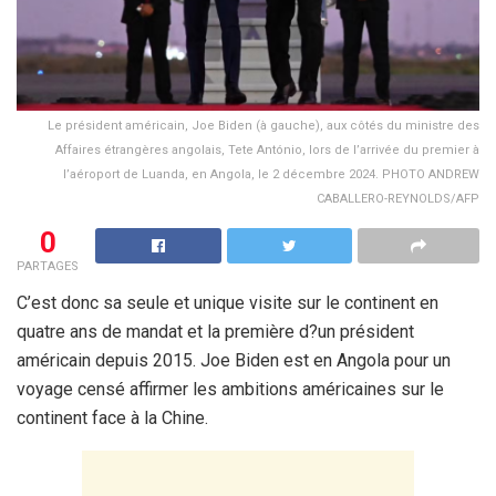
Le président américain, Joe Biden (à gauche), aux côtés du ministre des
Affaires étrangères angolais, Tete António, lors de l’arrivée du premier à
l’aéroport de Luanda, en Angola, le 2 décembre 2024. PHOTO ANDREW
CABALLERO-REYNOLDS/AFP
0
PARTAGES
C’est donc sa seule et unique visite sur le continent en
quatre ans de mandat et la première d?un président
américain depuis 2015. Joe Biden est en Angola pour un
voyage censé affirmer les ambitions américaines sur le
continent face à la Chine.