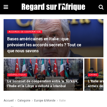
ACCORDS DE COOPÉRATION
Bases américaines en Italie : que
prévoient les accords secrets ? Tout ce
que nous savons
GÉOPOLITIQUE
CHINE
Le sommet de coopération entre la Türkiye,
L’Italie arr
l’Italie et la Libye a débuté à Istanbul
armes depui
Accueil
Categorie
Europe & Monde
Italie