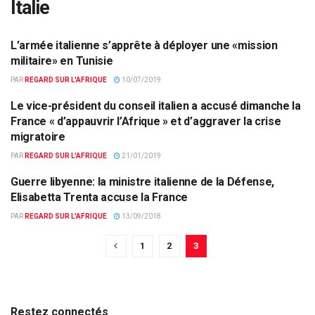
Italie
L’armée italienne s’apprête à déployer une «mission
ACTUALITÉS PAR PAYS
militaire» en Tunisie
PAR
REGARD SUR L'AFRIQUE
10/07/2019
Le vice-président du conseil italien a accusé dimanche la
ACTUALITÉS PAR PAYS
France « d’appauvrir l’Afrique » et d’aggraver la crise
migratoire
PAR
REGARD SUR L'AFRIQUE
21/01/2019
Guerre libyenne: la ministre italienne de la Défense,
ACTUALITÉS PAR PAYS
Elisabetta Trenta accuse la France
PAR
REGARD SUR L'AFRIQUE
13/09/2018
1
2
3
Restez connectés