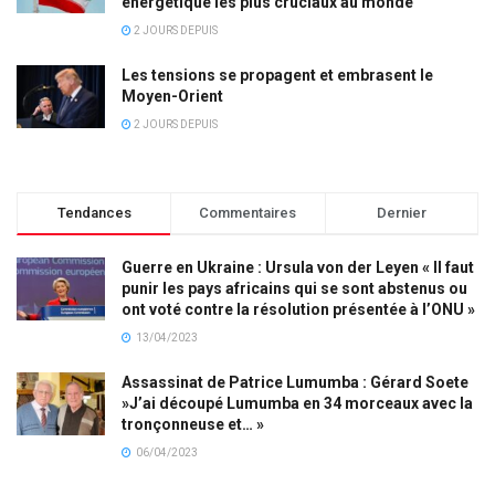
énergétique les plus cruciaux au monde
2 JOURS DEPUIS
Les tensions se propagent et embrasent le
Moyen-Orient
2 JOURS DEPUIS
Tendances
Commentaires
Dernier
Guerre en Ukraine : Ursula von der Leyen « Il faut
punir les pays africains qui se sont abstenus ou
ont voté contre la résolution présentée à l’ONU »
13/04/2023
Assassinat de Patrice Lumumba : Gérard Soete
»J’ai découpé Lumumba en 34 morceaux avec la
tronçonneuse et… »
06/04/2023