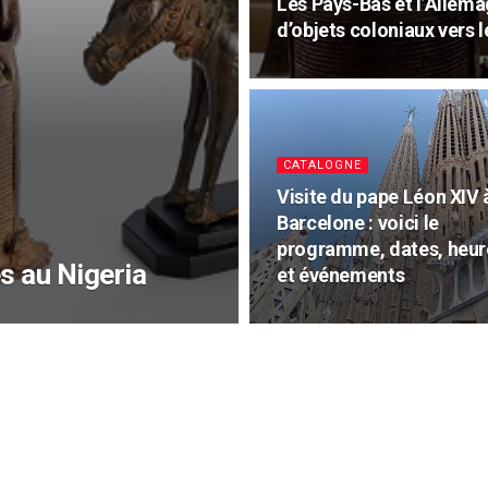
Les Pays-Bas et l’Allema
d’objets coloniaux vers 
CATALOGNE
Visite du pape Léon XIV 
Barcelone : voici le
programme, dates, heur
s au Nigeria
et événements