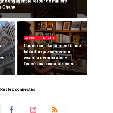
gne engagent le retour de milliers
le Ghana
AFRIQUE CENTRALE
à
Cameroun : lancement d’une
bibliothèque numérique
es
visant à démocratiser
l’accès au savoir africain
Restez connectés