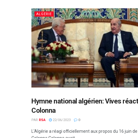
ALGÉRIE
Hymne national algérien: Vives réac
ALGÉRIE
Colonna
PAR
RSA
22/06/2023
0
L'Algérie a réagi officiellement aux propos du 16 juin d