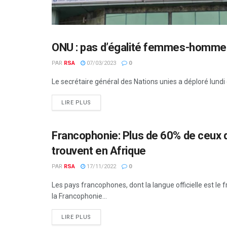
ONU : pas d’égalité femmes-hommes 
CULTURE
PAR
RSA
07/03/2023
0
Le secrétaire général des Nations unies a déploré lund
LIRE PLUS
Francophonie: Plus de 60% de ceux qui
CULTURE
trouvent en Afrique
PAR
RSA
17/11/2022
0
Les pays francophones, dont la langue officielle est le 
la Francophonie...
LIRE PLUS