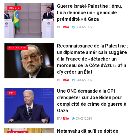
Guerre Israël-Palestine : ému,
BRÉSIL
Lula dénonce un « génocide
prémédité » à Gaza
PAR
RSA
06/06/2025
Reconnaissance de la Palestine :
ÉTATS-UNIS
un diplomate américain suggère
à la France de «détacher un
morceau de la Côte d’Azur» afin
d’y créer un État
PAR
RSA
03/06/2025
Une ONG demande à la CPI
CPI
d’enquêter sur Joe Biden pour
complicité de crime de guerre à
Gaza
PAR
RSA
03/03/2025
Netanyahu dit qu’il se doit de
ÉTATS-UNIS