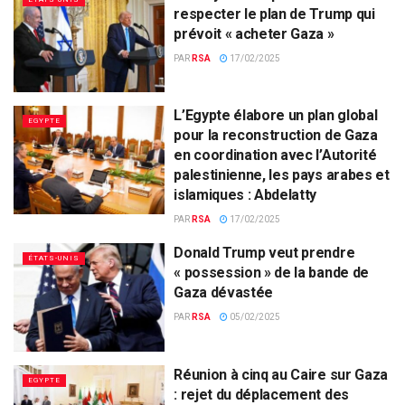
respecter le plan de Trump qui
prévoit « acheter Gaza »
PAR
RSA
17/02/2025
L’Egypte élabore un plan global
EGYPTE
pour la reconstruction de Gaza
en coordination avec l’Autorité
palestinienne, les pays arabes et
islamiques : Abdelatty
PAR
RSA
17/02/2025
Donald Trump veut prendre
ÉTATS-UNIS
« possession » de la bande de
Gaza dévastée
PAR
RSA
05/02/2025
Réunion à cinq au Caire sur Gaza
EGYPTE
: rejet du déplacement des