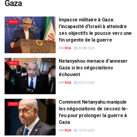
Gaza
Impasse militaire à Gaza:
GAZA
l’incapacité d’Israël à atteindre
ses objectifs le pousse vers une
fin urgente de la guerre
PAR
RSA
09/08/2025
Netanyahou menace d’annexer
GAZA
Gaza si les négociations
échouent
PAR
RSA
30/07/2025
Comment Netanyahu manipule
GAZA
les négociations de cessez-le-
feu pour prolonger la guerre à
Gaza
PAR
RSA
15/07/2025