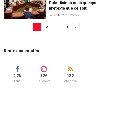
Palestiniens sous quelque
prétexte que ce soit
PAR
RSA
05/02/2025
1
2
…
11
Restez connectés
2.2k
126
132
Fans
Followers
Abonnés