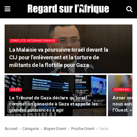
CONFLITS INTERNATIONAUX
La Malaisie va poursuivre Israël devant la
CIJ pour l’enlèvement et la torture de
militants de la flottille pour Gaza
GAZA
ESPAGNE
Le Tribunal de Gaza déclare qu’Israël
Aznar soutie
commet un génocide à Gaza et appelle les
nous aurio
grandes puissances à agir
l’Ouest. »
Accueil
Categorie
Moyen-Orient
Proche-Orient
Gaza