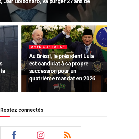
nt, Jair Bolsonaro, va purger 27 ans de
AMÉRIQUE LATINE
Au Brésil, le président Lula
s
est candidat à sa propre
 la
succession pour un
quatrième mandat en 2026
Restez connectés