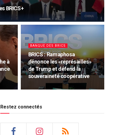
 les BRICS+
BANQUE DES BRICS
BRICS : Ramaphosa
he à
dénonce les «représailles»
ance
de Trump et défend la
souveraineté coopérative
Restez connectés