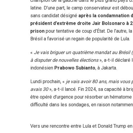
champion de la gauche dans le plus grand pays d
latine. D’une part, le camp conservateur est débo
sans candidat désigné
après la condamnation de
président d’extrême droite Jair Bolsonaro à 
prison
pour tentative de coup d’État. De l’autre, 
Brésil a favorisé un regain de popularité de Lula.
«
Je vais briguer un quatrième mandat au Brésil 
à disputer de nouvelles élections
», a-t-il déclar
indonésien
Prabowo Subianto
, à Jakarta.
Lundi prochain, «
je vais avoir 80 ans, mais vous 
avais 30
», a-t-il lancé. Fin 2024, sa capacité à b
être opéré d’urgence pour résorber un hématome da
difficulté dans les sondages, en raison notamment
Vers une rencontre entre Lula et Donald Trump en