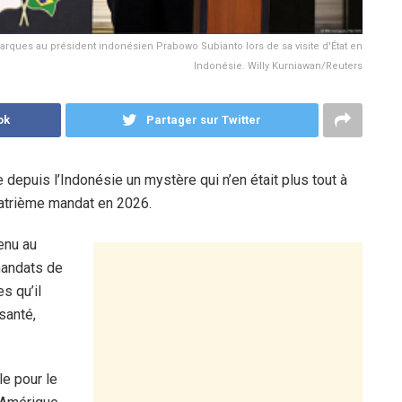
emarques au président indonésien Prabowo Subianto lors de sa visite d'État en
Indonésie. Willy Kurniawan/Reuters
ok
Partager sur Twitter
e depuis l’Indonésie un mystère qui n’en était plus tout à
quatrième mandat en 2026.
venu au
andats de
s qu’il
santé,
le pour le