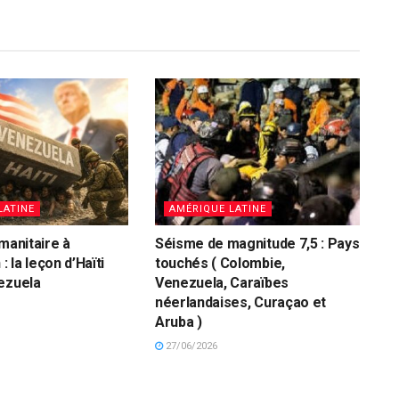
LATINE
AMÉRIQUE LATINE
manitaire à
Séisme de magnitude 7,5 : Pays
: la leçon d’Haïti
touchés ( Colombie,
ezuela
Venezuela, Caraïbes
néerlandaises, Curaçao et
Aruba )
27/06/2026