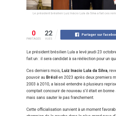
Le président brésilien Luiz Inácio Lula da Silva a fait ces r
0
22
Partager sur facebo
PARTAGES
VUES
Le président brésilien Lula a levé jeudi 23 octobr
fait un : il sera candidat à sa réélection pour un 
Ces derniers mois,
Luiz Inacio Lula da Silva
, re
pouvoir au
Brésil
en 2023 après deux premiers m
2003 à 2010, a laissé entendre à plusieurs reprise
comptait concourir de nouveau s’il était en bonne 
mais sans sauter le pas franchement.
Cette officialisation survient à un moment favorab