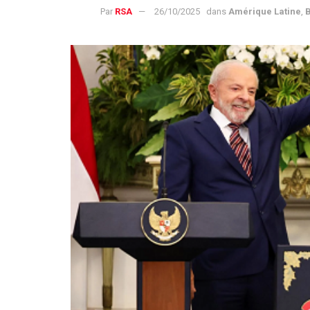
Par
RSA
26/10/2025
dans
Amérique Latine
,
B