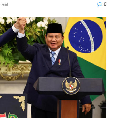
0
résil