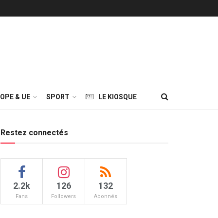
OPE & UE
SPORT
LE KIOSQUE
Restez connectés
2.2k
126
132
Fans
Followers
Abonnés