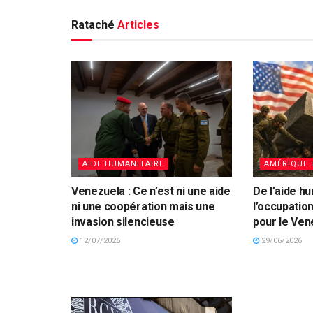
Rataché
Articles
AIDE HUMANITAIRE
AMÉRIQUE 
Venezuela : Ce n’est ni une aide
De l’aide hu
ni une coopération mais une
l’occupation 
invasion silencieuse
pour le Ven
12/07/2026
29/06/2026