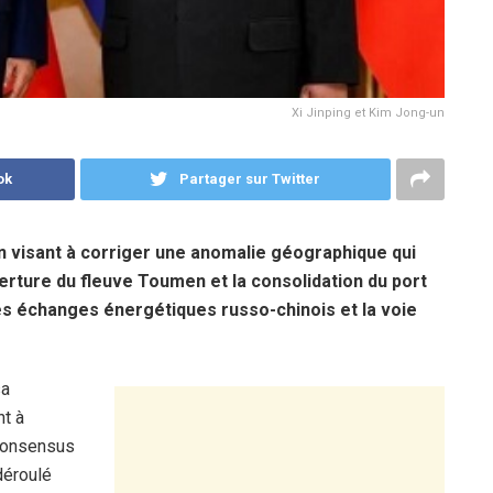
Xi Jinping et Kim Jong-un
ok
Partager sur Twitter
n visant à corriger une anomalie géographique qui
verture du fleuve Toumen et la consolidation du port
es échanges énergétiques russo-chinois et la voie
sa
t à
«consensus
déroulé