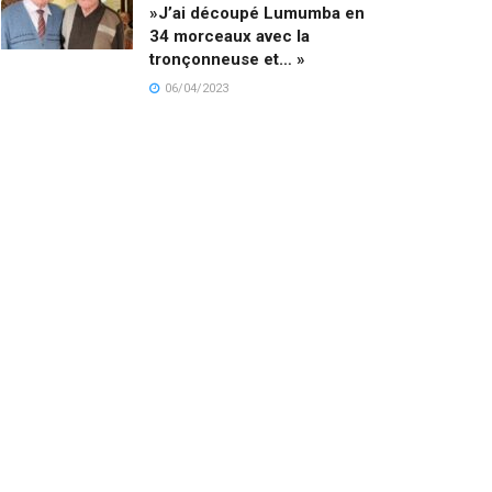
»J’ai découpé Lumumba en
34 morceaux avec la
tronçonneuse et… »
06/04/2023