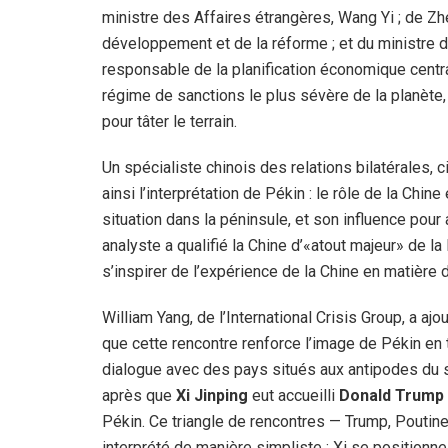
ministre des Affaires étrangères, Wang Yi ; de Zh
développement et de la réforme ; et du ministre
responsable de la planification économique cent
régime de sanctions le plus sévère de la planète,
pour tâter le terrain.
Un spécialiste chinois des relations bilatérales
ainsi l’interprétation de Pékin : le rôle de la Ch
situation dans la péninsule, et son influence pou
analyste a qualifié la Chine d’«atout majeur» de 
s’inspirer de l’expérience de la Chine en matièr
William Yang, de l’International Crisis Group, a aj
que cette rencontre renforce l’image de Pékin en
dialogue avec des pays situés aux antipodes du 
après que
Xi Jinping
eut accueilli
Donald Trump
Pékin. Ce triangle de rencontres — Trump, Poutin
interprété de manière simpliste ; Xi se position