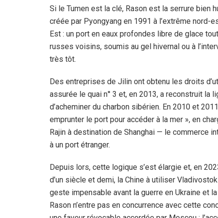
Si le Tumen est la clé, Rason est la serrure bien
créée par Pyongyang en 1991 à l’extrême nord-est 
Est : un port en eaux profondes libre de glace tou
russes voisins, soumis au gel hivernal ou à l’inte
très tôt.
Des entreprises de Jilin ont obtenu les droits d’uti
assurée le quai n° 3 et, en 2013, a reconstruit la l
d’acheminer du charbon sibérien. En 2010 et 2011,
emprunter le port pour accéder à la mer », en ch
Rajin à destination de Shanghai — le commerce inté
à un port étranger.
Depuis lors, cette logique s’est élargie et, en 202
d’un siècle et demi, la Chine à utiliser Vladivos
geste impensable avant la guerre en Ukraine et l
Rason n’entre pas en concurrence avec cette conce
une faveur révocable accordée par Moscou ; l’ac