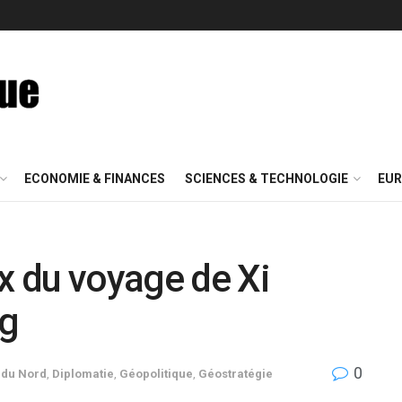
ECONOMIE & FINANCES
SCIENCES & TECHNOLOGIE
EUR
ux du voyage de Xi
ng
0
 du Nord
,
Diplomatie
,
Géopolitique
,
Géostratégie