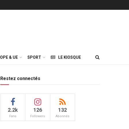
OPE & UE
SPORT
LE KIOSQUE
Restez connectés
2.2k
126
132
Fans
Followers
Abonnés