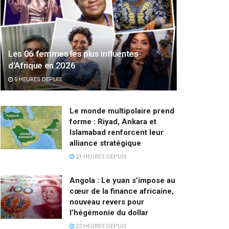
Les 06 femmes les plus influentes
d’Afrique en 2026
5 HEURES DEPUIS
Le monde multipolaire prend
forme : Riyad, Ankara et
Islamabad renforcent leur
alliance stratégique
21 HEURES DEPUIS
Angola : Le yuan s’impose au
cœur de la finance africaine,
nouveau revers pour
l’hégémonie du dollar
22 HEURES DEPUIS