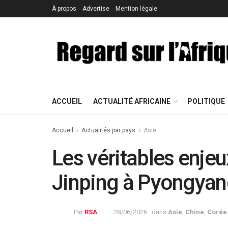
À propos
Advertise
Mention légale
ACCUEIL
ACTUALITÉ AFRICAINE
POLITIQUE
Accueil
Actualités par pays
Asie
Les véritables enje
Jinping à Pyongya
Par
RSA
28/06/2026
dans
Asie
,
Chine
,
Corée