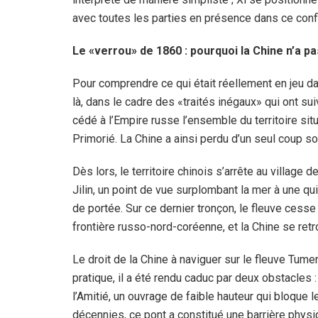
avec toutes les parties en présence dans ce confl
Le «verrou» de 1860 : pourquoi la Chine n’a p
Pour comprendre ce qui était réellement en jeu da
là, dans le cadre des «traités inégaux» qui ont su
cédé à l’Empire russe l’ensemble du territoire situé
Primorié. La Chine a ainsi perdu d’un seul coup s
Dès lors, le territoire chinois s’arrête au village
Jilin, un point de vue surplombant la mer à une q
de portée. Sur ce dernier tronçon, le fleuve cesse
frontière russo-nord-coréenne, et la Chine se retr
Le droit de la Chine à naviguer sur le fleuve Tum
pratique, il a été rendu caduc par deux obstacles : 
l’Amitié, un ouvrage de faible hauteur qui bloque
décennies, ce pont a constitué une barrière physi