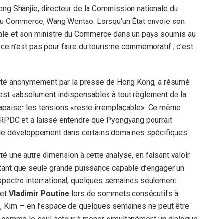
eng Shanjie, directeur de la Commission nationale du
 du Commerce, Wang Wentao. Lorsqu’un État envoie son
rale et son ministre du Commerce dans un pays soumis au
 ce n’est pas pour faire du tourisme commémoratif ; c’est
, cité anonymement par la presse de Hong Kong, a résumé
ine est «absolument indispensable» à tout règlement de la
r apaiser les tensions «reste irremplaçable». Ce même
la RPDC et a laissé entendre que Pyongyang pourrait
e de développement dans certains domaines spécifiques.
outé une autre dimension à cette analyse, en faisant valoir
 tant que seule grande puissance capable d’engager un
spectre international, quelques semaines seulement
et
Vladimir Poutine
lors de sommets consécutifs à
e, Kim — en l’espace de quelques semaines ne peut être
ne comme le seul acteur à mener simultanément un dialogue