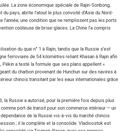
 huilée. La zone économique spéciale de Rajin-Sonbong,
du pays, abrite l’atout le plus convoité d’Asie du Nord-
te l’année, une condition que ne remplissent pas les ports
rvention coûteuse de brise-glaces. La Chine l’a compris
lisation du quai n° 1 à Rajin, tandis que la Russie s’est
igne ferroviaire de 54 kilomètres reliant Khasan à Rajin afin
 Pékin a testé la formule que ses plans appellent «
argeant du charbon provenant de Hunchun sur des navires à
rieur chinois transitant par les eaux internationales grâce
3, la Russie a autorisé, pour la première fois depuis plus
tok comme port de transit pour son commerce intérieur — un
a dépendance de la Russie vis-à-vis du marché chinois.
ssion ; il la complète et la consolide. Vladivostok est
cès consolidé via Toumen-Rason, avec ses propres