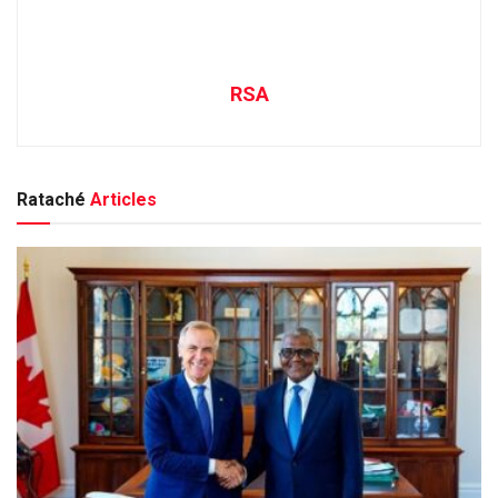
RSA
Rataché
Articles