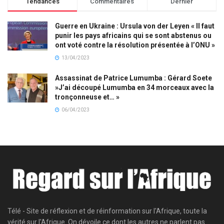
Tendances
Commentaires
Dernier
Guerre en Ukraine : Ursula von der Leyen « Il faut
punir les pays africains qui se sont abstenus ou
ont voté contre la résolution présentée à l’ONU »
13/04/2023
Assassinat de Patrice Lumumba : Gérard Soete
»J’ai découpé Lumumba en 34 morceaux avec la
tronçonneuse et… »
06/04/2023
Télé - Site de réflexion et de réinformation sur l'Afrique, toute la
vérité sur l'Afrique. On dévoile ce dont les autres ne parlent pas.