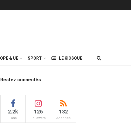
OPE & UE
SPORT
LE KIOSQUE
Restez connectés
2.2k
126
132
Fans
Followers
Abonnés