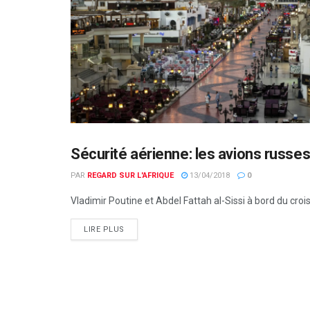
Sécurité aérienne: les avions russe
DÉFENSE
PAR
REGARD SUR L'AFRIQUE
13/04/2018
0
Vladimir Poutine et Abdel Fattah al-Sissi à bord du crois
LIRE PLUS