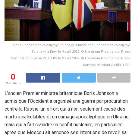
Boris Johnson et Volodymyr Zelensky, à Kiev,Boris Johnson et Volodymyr
Zelensky, à Kiev, le 9 avril 2022. © Ukrainian Presidential Press
Service/Handout via REUTERS le 9 avril 2022. © Ukrainian Presidential Press
Service/Handout via REUTERS
0
PARTAGES
L’ancien Premier ministre britannique Boris Johnson a
admis que l’Occident a organisé une guerre par procuration
contre la Russie, un effort qui a non seulement causé des
morts incalculables et un carnage apocalyptique en Ukraine,
mais qui a fait craindre un conflit nucléaire, en particulier
après que Moscou ait annoncé ses intentions de revoir sa