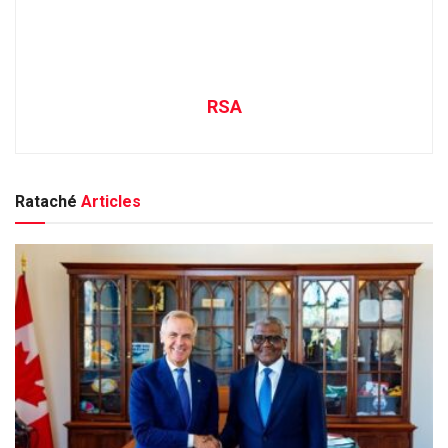
RSA
Rataché
Articles