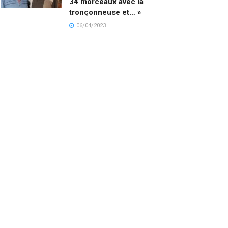
34 morceaux avec la
tronçonneuse et… »
06/04/2023