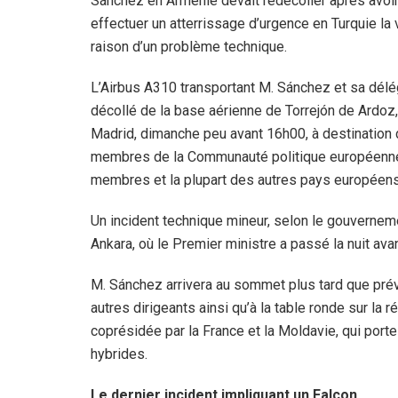
Sánchez en Arménie devait redécoller après avoi
effectuer un atterrissage d’urgence en Turquie la 
raison d’un problème technique.
L’Airbus A310 transportant M. Sánchez et sa délé
décollé de la base aérienne de Torrejón de Ardoz
Madrid, dimanche peu avant 16h00, à destination 
membres de la Communauté politique européenne 
membres et la plupart des autres pays européen
Un incident technique mineur, selon le gouvernement
Ankara, où le Premier ministre a passé la nuit ava
M. Sánchez arrivera au sommet plus tard que prévu,
autres dirigeants ainsi qu’à la table ronde sur la
coprésidée par la France et la Moldavie, qui por
hybrides.
Le dernier incident impliquant un Falcon