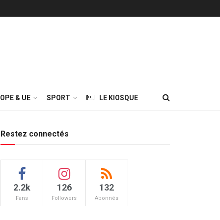
OPE & UE
SPORT
LE KIOSQUE
Restez connectés
2.2k
126
132
Fans
Followers
Abonnés