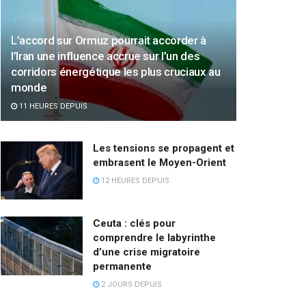
L’accord sur Ormuz pourrait accorder à
l’Iran une influence accrue sur l’un des
corridors énergétique les plus cruciaux au
monde
11 HEURES DEPUIS
Les tensions se propagent et
embrasent le Moyen-Orient
12 HEURES DEPUIS
Ceuta : clés pour
comprendre le labyrinthe
d’une crise migratoire
permanente
2 JOURS DEPUIS