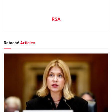
RSA
Rataché
Articles