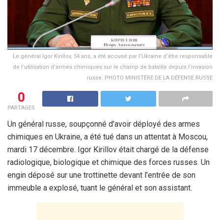
Le général Igor Kirillov, 54 ans, a été accusé par l’Ukraine d’être responsable
de l’utilisation d’armes chimiques sur le champ de bataille depuis l’invasion
russe. PHOTO MINISTÈRE DE LA DÉFENSE RUSSE
0
PARTAGES
Un général russe, soupçonné d’avoir déployé des armes
chimiques en Ukraine, a été tué dans un attentat à Moscou,
mardi 17 décembre. Igor Kirillov était chargé de la défense
radiologique, biologique et chimique des forces russes. Un
engin déposé sur une trottinette devant l’entrée de son
immeuble a explosé, tuant le général et son assistant.