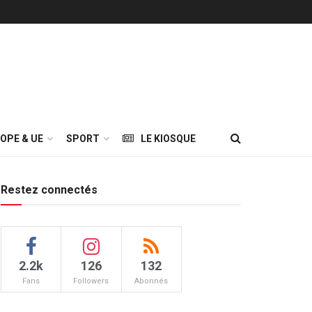
OPE & UE
SPORT
LE KIOSQUE
Restez connectés
2.2k
126
132
Fans
Followers
Abonnés