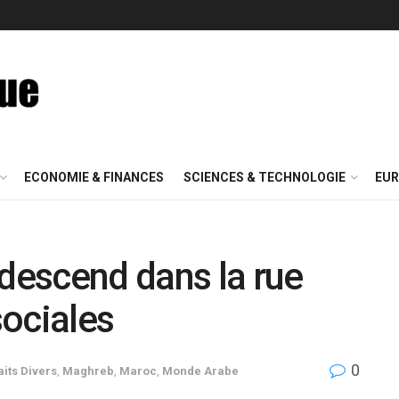
ECONOMIE & FINANCES
SCIENCES & TECHNOLOGIE
EUR
 descend dans la rue
ociales
0
aits Divers
,
Maghreb
,
Maroc
,
Monde Arabe