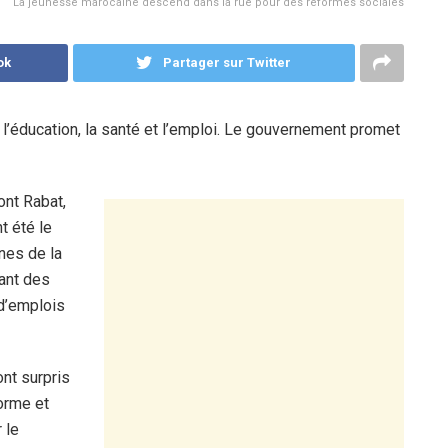
La jeunesse marocaine descend dans la rue pour des réformes sociales
ok
Partager sur Twitter
l’éducation, la santé et l’emploi. Le gouvernement promet
ont Rabat,
t été le
nes de la
mant des
 d’emplois
ont surpris
forme et
 le