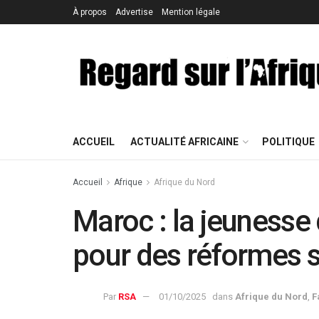
À propos
Advertise
Mention légale
ACCUEIL
ACTUALITÉ AFRICAINE
POLITIQUE
Accueil
Afrique
Afrique du Nord
Maroc : la jeunesse
pour des réformes s
Par
RSA
01/10/2025
dans
Afrique du Nord
,
F