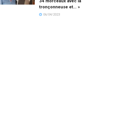
34 morceaux avec la
tronçonneuse et… »
06/04/2023