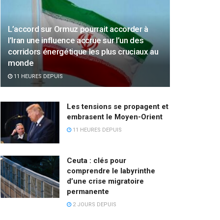
L’accord sur Ormuz pourrait accorder à
l’Iran une influence accrue sur l’un des
corridors énergétique les plus cruciaux au
monde
11 HEURES DEPUIS
Les tensions se propagent et
embrasent le Moyen-Orient
11 HEURES DEPUIS
Ceuta : clés pour
comprendre le labyrinthe
d’une crise migratoire
permanente
2 JOURS DEPUIS