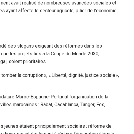
ment avait réalisé de nombreuses avancées sociales et
s ayant affecté le secteur agricole, pilier de l’économie
candé des slogans exigeant des réformes dans les
t que les projets liés à la Coupe du Monde 2030,
l, soient prioritaires.
mber la corruption », « Liberté, dignité, justice sociale »,
didature Maroc-Espagne-Portugal l’organisation de la
villes marocaines : Rabat, Casablanca, Tanger, Fès,
es jeunes étaient principalement sociales : réforme de
e digne, visant également à réduire l’émigration illégale.