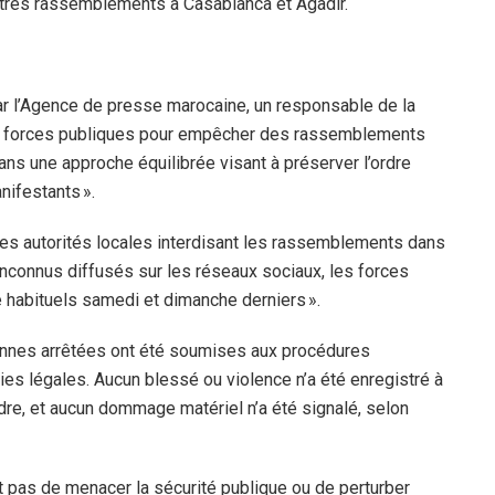
autres rassemblements à Casablanca et Agadir.
par l’Agence de presse marocaine, un responsable de la
des forces publiques pour empêcher des rassemblements
ans une approche équilibrée visant à préserver l’ordre
nifestants ».
des autorités locales interdisant les rassemblements dans
inconnus diffusés sur les réseaux sociaux, les forces
é habituels samedi et dimanche derniers ».
sonnes arrêtées ont été soumises aux procédures
ies légales. Aucun blessé ou violence n’a été enregistré à
dre, et aucun dommage matériel n’a été signalé, selon
nt pas de menacer la sécurité publique ou de perturber