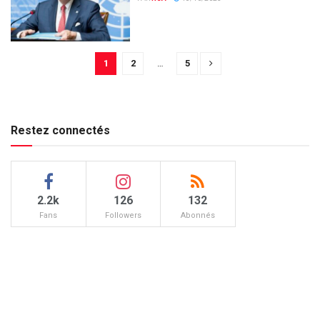
1
2
…
5
Restez connectés
2.2k
126
132
Fans
Followers
Abonnés