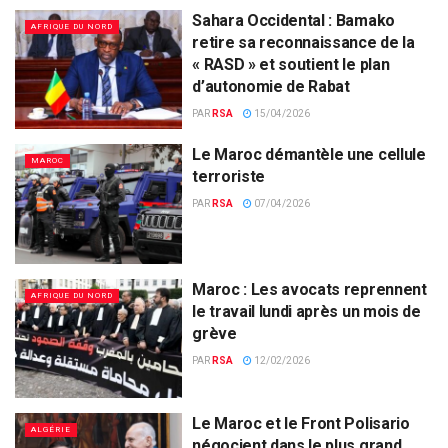
Sahara Occidental : Bamako
AFRIQUE DU NORD
retire sa reconnaissance de la
« RASD » et soutient le plan
d’autonomie de Rabat
PAR
RSA
15/04/2026
Le Maroc démantèle une cellule
MAROC
terroriste
PAR
RSA
07/04/2026
Maroc : Les avocats reprennent
AFRIQUE DU NORD
le travail lundi après un mois de
grève
PAR
RSA
12/02/2026
Le Maroc et le Front Polisario
ALGÉRIE
négocient dans le plus grand