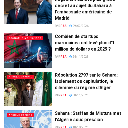
secret au sujet du Sahara à
l’ambassade américaine de
Madrid
PAR
RSA
09/02/2026
Combien de startups
ECONOMIE & FINANCES
marocaines ont levé plus d’1
million de dollars en 2025 ?
PAR
RSA
26/11/2025
Résolution 2797 sur le Sahara:
AFRIQUE DU NORD
isolement ou capitulation, le
dilemme du régime d’Alger
PAR
RSA
08/11/2025
Sahara : Staffan de Mistura met
AFRIQUE DU NORD
l’Algérie sous pression
PAR
RSA
18/10/2025