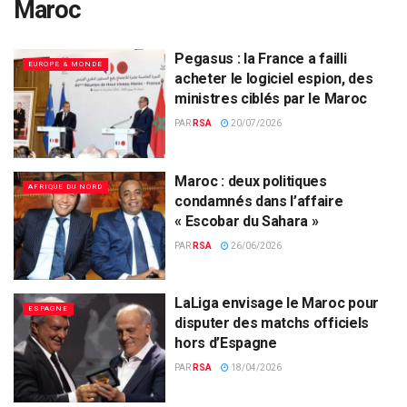
Maroc
Pegasus : la France a failli
EUROPE & MONDE
acheter le logiciel espion, des
ministres ciblés par le Maroc
PAR
RSA
20/07/2026
Maroc : deux politiques
AFRIQUE DU NORD
condamnés dans l’affaire
« Escobar du Sahara »
PAR
RSA
26/06/2026
LaLiga envisage le Maroc pour
ESPAGNE
disputer des matchs officiels
hors d’Espagne
PAR
RSA
18/04/2026