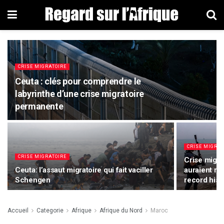
CRISE MIGRATOIRE
Ceuta : clés pour comprendre le
labyrinthe d’une crise migratoire
permanente
CRISE MIGRAT
CRISE MIGRATOIRE
Crise migra
Ceuta: l’assaut migratoire qui fait vaciller
auraient re
Schengen
record hist
Accueil
Categorie
Afrique
Afrique du Nord
Maroc