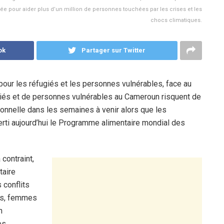
née pour aider plus d’un million de personnes touchées par les crises et les
chocs climatiques.
ok
Partager sur Twitter
 pour les réfugiés et les personnes vulnérables, face au
iés et de personnes vulnérables au Cameroun risquent de
tionnelle dans les semaines à venir alors que les
erti aujourd’hui le Programme alimentaire mondial des
contraint,
taire
 conflits
nts, femmes
n
es