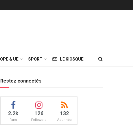
OPE & UE
SPORT
LE KIOSQUE
Restez connectés
2.2k
126
132
Fans
Followers
Abonnés