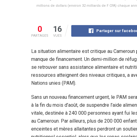
millions de dollars (environ 32 milliards de F CFA) chaque an
0
16
Partager sur facebo
PARTAGES
VUES
La situation alimentaire est critique au Cameroun
manque de financement. Un demi-million de réfug
se retrouver sans assistance alimentaire et nutri
ressources atteignent des niveaux critiques, a av
Nations unies (PAM).
Sans un nouveau financement urgent, le PAM sera 
à la fin du mois d’août, de suspendre l’aide alimen
vitale, destinée à 240 000 personnes ayant fui les
au Cameroun. Par ailleurs, plus de 200 000 enfa
enceintes et mères allaitantes perdront un soutie
nutritionnel essentiel, alors que les repas scolair