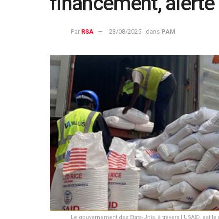
financement, alerte
Par
RSA
23/08/2025
dans
PAM
Le gouvernement des Etats-Unis, à travers l’USAID, est l