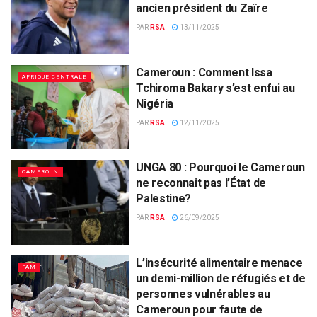
ancien président du Zaïre
PAR
RSA
13/11/2025
Cameroun : Comment Issa
AFRIQUE CENTRALE
Tchiroma Bakary s’est enfui au
Nigéria
PAR
RSA
12/11/2025
UNGA 80 : Pourquoi le Cameroun
CAMEROUN
ne reconnait pas l’État de
Palestine?
PAR
RSA
26/09/2025
L’insécurité alimentaire menace
PAM
un demi-million de réfugiés et de
personnes vulnérables au
Cameroun pour faute de