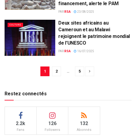
financement, alerte le PAM
PAR
RSA
23/08/2025
Deux sites africains au
CULTURE
Cameroun et au Malawi
rejoignent le patrimoine mondial
de l’UNESCO
PAR
RSA
16/07/2025
1
2
…
5
Restez connectés
2.2k
126
132
Fans
Followers
Abonnés