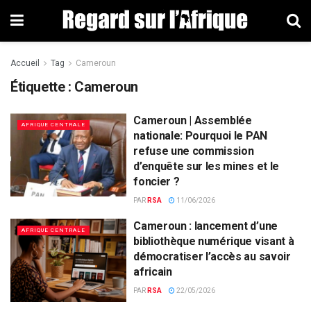
Accueil
Tag
Cameroun
Étiquette : Cameroun
Cameroun | Assemblée
AFRIQUE CENTRALE
nationale: Pourquoi le PAN
refuse une commission
d’enquête sur les mines et le
foncier ?
PAR
RSA
11/06/2026
Cameroun : lancement d’une
AFRIQUE CENTRALE
bibliothèque numérique visant à
démocratiser l’accès au savoir
africain
PAR
RSA
22/05/2026