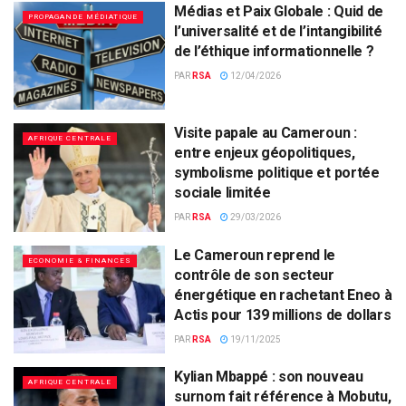
Médias et Paix Globale : Quid de
PROPAGANDE MÉDIATIQUE
l’universalité et de l’intangibilité
de l’éthique informationnelle ?
PAR
RSA
12/04/2026
Visite papale au Cameroun :
AFRIQUE CENTRALE
entre enjeux géopolitiques,
symbolisme politique et portée
sociale limitée
PAR
RSA
29/03/2026
Le Cameroun reprend le
ECONOMIE & FINANCES
contrôle de son secteur
énergétique en rachetant Eneo à
Actis pour 139 millions de dollars
PAR
RSA
19/11/2025
Kylian Mbappé : son nouveau
AFRIQUE CENTRALE
surnom fait référence à Mobutu,