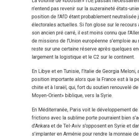
La volonté de «booster» l’UE passait nécessairem
n’entend pas revenir sur la suzeraineté états-unie
position de l’AfD étant probablement neutralisée
électorales actuelles. Si l’on glose sur le recour
son ancien pré carré, il est moins connu que l’Al
de missions de l’Union européenne s’emploie au
reste sur une certaine réserve après quelques e
largement la logistique et le C2 sur le continent.
En Libye et en Tunisie, l’Italie de Georgia Meloni
position importante alors que la France est à la pe
chiite et à Israël, qui, fort du soutien renouvel
Moyen-Orient» biblique, vers la Syrie.
En Méditerranée, Paris voit le développement de la
frictions avec la sublime porte pourraient bien 
d’Ankara et de Tel-Aviv s’opposent en Syrie et dan
s’implanter en Arménie pour rendre la monnaie de 