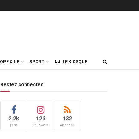
OPE & UE
SPORT
LE KIOSQUE
Restez connectés
2.2k
126
132
Fans
Followers
Abonnés