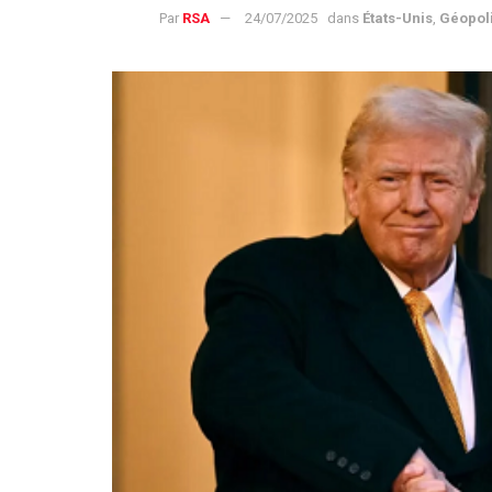
Par
RSA
24/07/2025
dans
États-Unis
,
Géopoli