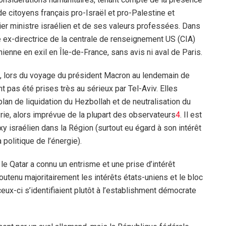
citoyens français pro-Israël et pro-Palestine et
er ministre israélien et de ses valeurs professées. Dans
 ex-directrice de la centrale de renseignement US (CIA)
nienne en exil en Île-de-France, sans avis ni aval de Paris.
n, lors du voyage du président Macron au lendemain de
t pas été prises très au sérieux par Tel-Aviv. Elles
lan de liquidation du Hezbollah et de neutralisation du
yrie, alors imprévue de la plupart des observateurs
4
. Il est
xy israélien dans la Région (surtout eu égard à son intérêt
 politique de l’énergie).
le Qatar a connu un entrisme et une prise d’intérêt
utenu majoritairement les intérêts états-uniens et le bloc
eux-ci s’identifiaient plutôt à l’establishment démocrate