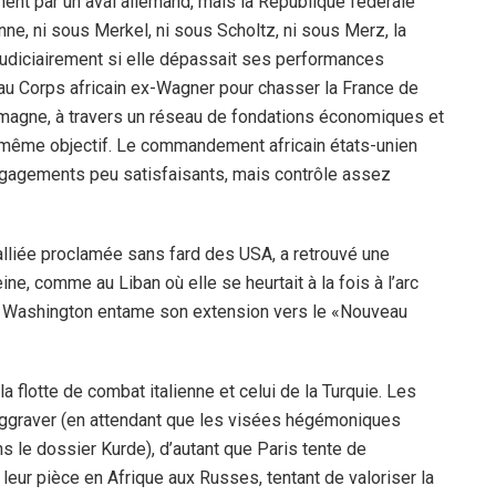
ent par un aval allemand, mais la République fédérale
nne, ni sous Merkel, ni sous Scholtz, ni sous Merz, la
 judiciairement si elle dépassait ses performances
s au Corps africain ex-Wagner pour chasser la France de
lemagne, à travers un réseau de fondations économiques et
 même objectif. Le commandement africain états-unien
ngagements peu satisfaisants, mais contrôle assez
, alliée proclamée sans fard des USA, a retrouvé une
ine, comme au Liban où elle se heurtait à la fois à l’arc
é de Washington entame son extension vers le «Nouveau
 flotte de combat italienne et celui de la Turquie. Les
s’aggraver (en attendant que les visées hégémoniques
s le dossier Kurde), d’autant que Paris tente de
leur pièce en Afrique aux Russes, tentant de valoriser la