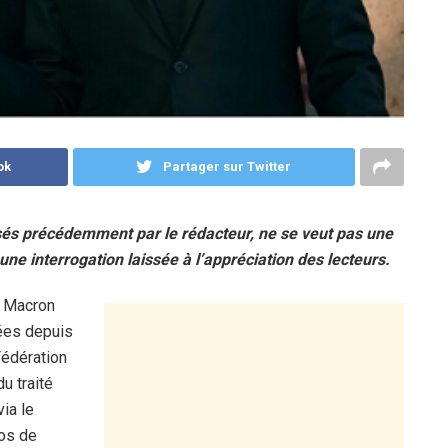
ok
Partager sur Twitter
osés précédemment par le rédacteur, ne se veut pas une
une interrogation laissée à l’appréciation des lecteurs.
l Macron
iées depuis
Fédération
du traité
ia le
pos de