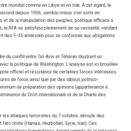
rdre mondial comme en Libye et en Irak. À cet égard, le
 second depuis 1956, semble mieux s’en sortir en
 et de la manipulation des peuples, politique efficace à
é, la RFA se satisfera pleinement de sa vassalité, vendant
nt des F-35 américain pour se conformer aux obligations
 du conflit entre Tel-Aviv et Téhéran illustrent un
avec la politique de Washington. L’analyse est ici brouillée
ime officiel et résistance de certaines forces intérieures,
tures de force, ainsi que par des tabous politico-
minimum de préparation des opinions (appartenance à
ééminence du Droit internationale et de la Charte des
r les attaques terroristes du 7 octobre, déroule des
’arc chiite (Hamas, Hezbollah, Syrie, Iran). Ces
considérations humanitaires, tenant compte de la présence