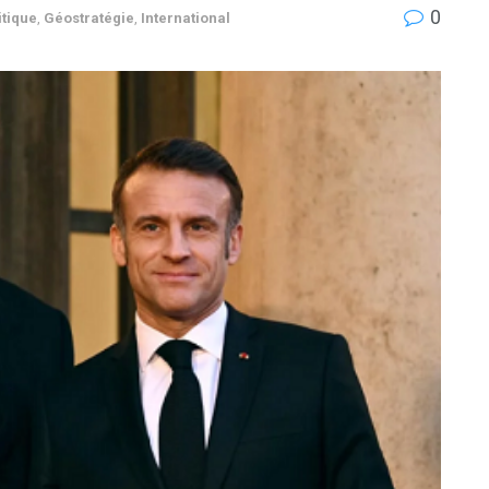
0
tique
,
Géostratégie
,
International