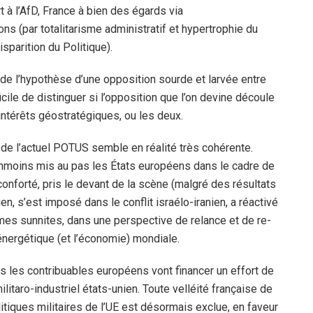
 à l’AfD, France à bien des égards via
ions (par totalitarisme administratif et hypertrophie du
sparition du Politique).
de l’hypothèse d’une opposition sourde et larvée entre
icile de distinguer si l’opposition que l’on devine découle
’intérêts géostratégiques, ou les deux.
 de l’actuel POTUS semble en réalité très cohérente.
néanmoins mis au pas les États européens dans le cadre de
conforté, pris le devant de la scène (malgré des résultats
en, s’est imposé dans le conflit israélo-iranien, a réactivé
imes sunnites, dans une perspective de relance et de re-
énergétique (et l’économie) mondiale.
 les contribuables européens vont financer un effort de
itaro-industriel états-unien. Toute velléité française de
olitiques militaires de l’UE est désormais exclue, en faveur