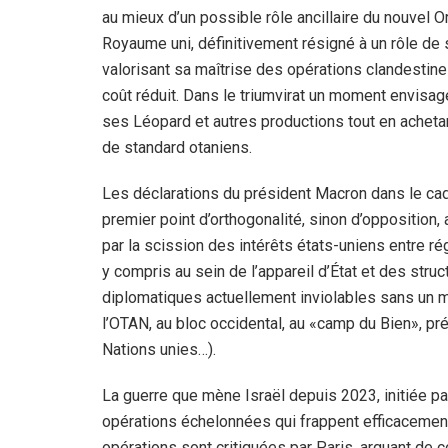
au mieux d’un possible rôle ancillaire du nouvel O
Royaume uni, définitivement résigné à un rôle de
valorisant sa maîtrise des opérations clandestines
coût réduit. Dans le triumvirat un moment envisag
ses Léopard et autres productions tout en acheta
de standard otaniens.
Les déclarations du président Macron dans le cadre
premier point d’orthogonalité, sinon d’opposition, 
par la scission des intérêts états-uniens entre rég
y compris au sein de l’appareil d’État et des struc
diplomatiques actuellement inviolables sans un 
l’OTAN, au bloc occidental, au «camp du Bien», pr
Nations unies…).
La guerre que mène Israël depuis 2023, initiée pa
opérations échelonnées qui frappent efficacement l
opérations sont critiquées par Paris, arguant de 