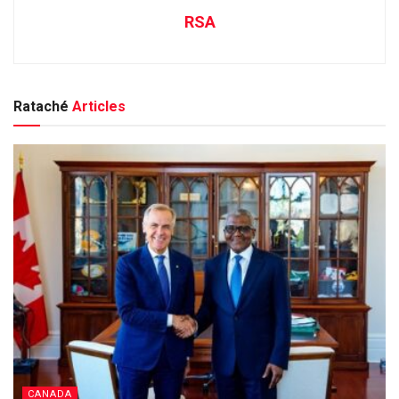
RSA
Rataché
Articles
CANADA