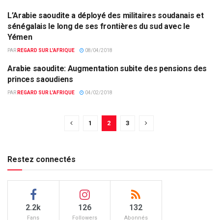
L’Arabie saoudite a déployé des militaires soudanais et
ACTUALITÉS PAR PAYS
sénégalais le long de ses frontières du sud avec le
Yémen
PAR
REGARD SUR L'AFRIQUE
08/04/2018
Arabie saoudite: Augmentation subite des pensions des
EUROPE & MONDE
princes saoudiens
PAR
REGARD SUR L'AFRIQUE
04/02/2018
1
2
3
Restez connectés
2.2k
126
132
Fans
Followers
Abonnés