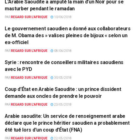
L’Arabie Saoudite a amputé la main d’un Noir pour se
FAITS DIVERS
masturber pendant le ramadan
PAR
REGARD SUR L'AFRIQUE
10/06/2018
Le gouvernement saoudien a donné aux collaborateurs
EUROPE & MONDE
de M. Obama des » valises pleines de bijoux « selon un
ex-officiel
PAR
REGARD SUR L'AFRIQUE
08/06/2018
Syrie : rencontre de conseillers militaires saoudiens
ACTUALITÉS PAR PAYS
avec le PYD
PAR
REGARD SUR L'AFRIQUE
30/05/2018
Coup d’État en Arabie Saoudite : un prince dissident
COUPS D'ETATS
demande aux oncles de prendre le pouvoir
PAR
REGARD SUR L'AFRIQUE
23/05/2018
Arabie saoudite: Un service de renseignement arabe
COUPS D'ETATS
déclare que le prince héritier saoudien a probablement
été tué lors d’un coup d’État (FNA)
PAR
REGARD SUR L'AFRIQUE
22/05/2018