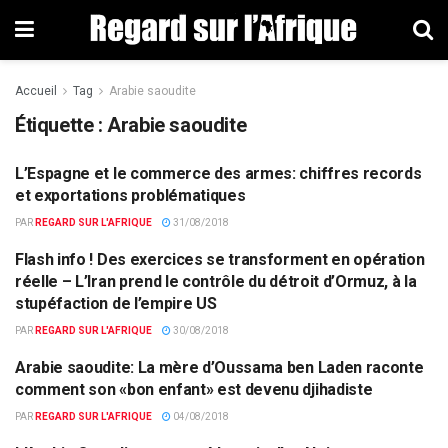
Accueil
Tag
Arabie saoudite
Étiquette : Arabie saoudite
L’Espagne et le commerce des armes: chiffres records
COMMERCE
et exportations problématiques
PAR
REGARD SUR L'AFRIQUE
31/08/2018
Flash info ! Des exercices se transforment en opération
DÉFENSE
réelle – L’Iran prend le contrôle du détroit d’Ormuz, à la
stupéfaction de l’empire US
PAR
REGARD SUR L'AFRIQUE
30/08/2018
Arabie saoudite: La mère d’Oussama ben Laden raconte
FAITS DIVERS
comment son «bon enfant» est devenu djihadiste
PAR
REGARD SUR L'AFRIQUE
04/08/2018