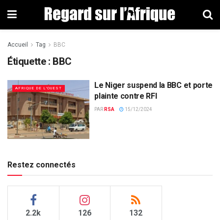
Accueil
Tag
BBC
Étiquette : BBC
Le Niger suspend la BBC et porte
AFRIQUE DE L'OUEST
plainte contre RFI
PAR
RSA
15/12/2024
Restez connectés
2.2k
126
132