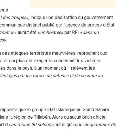
nt à
al des troupes
», indique une déclaration du gouvernement
n communiqué distinct publié par l’agence de presse d’État
rmation
» aurait été «
orchestrée
» par RFI «
dans un
es
».
 des attaques terroristes meurtrières, reprochent aux
ls et qui plus est exagérés concernant les victimes
trés dans le pays, à un moment où – relèvent les
déployés par les forces de défense et de sécurité au
t rapporté que le groupe État islamique au Grand Sahara
ns la région de Tillabéri. Alors qu’aucun bilan officiel
rt d’«
au moins 90 soldats
» ainsi qu’«
une cinquantaine de