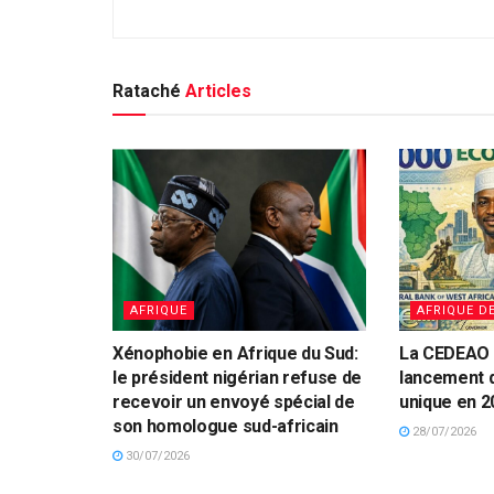
Rataché
Articles
AFRIQUE
AFRIQUE D
Xénophobie en Afrique du Sud:
La CEDEAO 
le président nigérian refuse de
lancement 
recevoir un envoyé spécial de
unique en 2
son homologue sud-africain
28/07/2026
30/07/2026