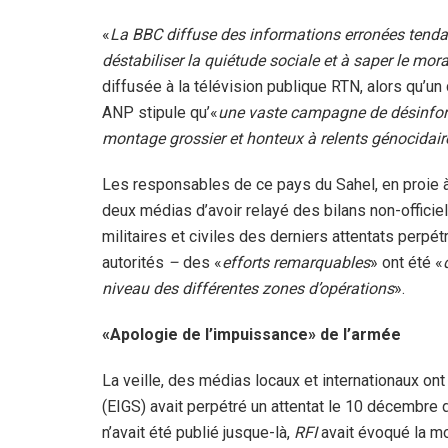
«
La BBC diffuse des informations erronées tenda
déstabiliser la quiétude sociale et à saper le mor
diffusée à la télévision publique RTN, alors qu’u
ANP stipule qu’«
une vaste campagne de désinfo
montage grossier et honteux à relents génocidair
Les responsables de ce pays du Sahel, en proie à
deux médias d’avoir relayé des bilans non-officie
militaires et civiles des derniers attentats perpé
autorités
–
des «
efforts remarquables
» ont été «
niveau des différentes zones d’opérations
».
«Apologie de l’impuissance» de l’armée
La veille, des médias locaux et internationaux on
(EIGS) avait perpétré un attentat le 10 décembre da
n’avait été publié jusque-là,
RFI
avait évoqué la mo