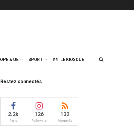
OPE & UE
SPORT
LE KIOSQUE
Restez connectés
2.2k
126
132
Fans
Followers
Abonnés