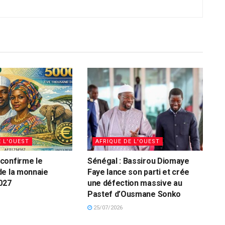
E L'OUEST
AFRIQUE DE L'OUEST
confirme le
Sénégal : Bassirou Diomaye
de la monnaie
Faye lance son parti et crée
027
une défection massive au
Pastef d’Ousmane Sonko
25/07/2026