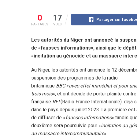
0
17
Partager sur facebo
PARTAGES
VUES
Les autorités du Niger ont annoncé la suspens
de «fausses informations», ainsi que le dépôt 
«incitation au génocide et au massacre inte
Au Niger, les autorités ont annoncé le 12 décembr
suspension des programmes de la radio
britannique
BBC
«
avec effet immédiat et pour un
trois mois
», et ont décidé de porter plainte contre
française
RFI
(Radio France Internationale), déjà
dans le pays depuis juillet 2023. La première es
de diffuser de «
fausses informations
» tandis que
deuxième sera poursuivie pour «
incitation au gén
au massacre intercommunautaire
».