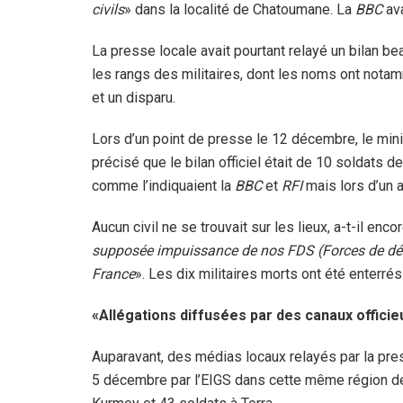
civils
» dans la localité de Chatoumane. La
BBC
ava
La presse locale avait pourtant relayé un bilan 
les rangs des militaires, dont les noms ont notam
et un disparu.
Lors d’un point de presse le 12 décembre, le mini
précisé que le bilan officiel était de 10 soldats 
comme l’indiquaient la
BBC
et
RFI
mais lors d’un 
Aucun civil ne se trouvait sur les lieux, a-t-il en
supposée impuissance de nos FDS (Forces de défe
France
». Les dix militaires morts ont été enterré
«Allégations diffusées par des canaux officie
Auparavant, des médias locaux relayés par la press
5 décembre par l’EIGS dans cette même région de T