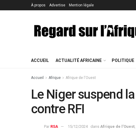
À propos
Advertise
Mention légale
ACCUEIL
ACTUALITÉ AFRICAINE
POLITIQUE
Accueil
Afrique
Afrique de l'Ouest
Le Niger suspend la
contre RFI
Par
RSA
15/12/2024
dans
Afrique de l'Ouest