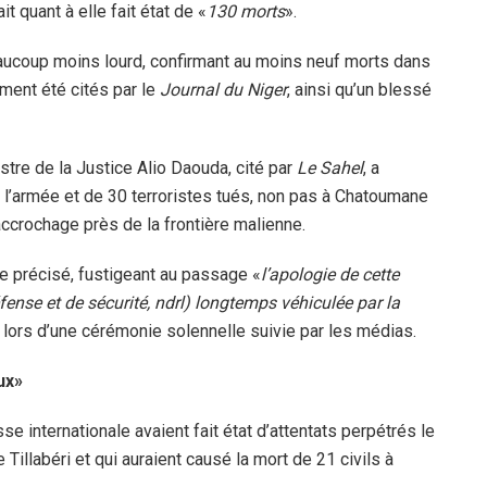
it quant à elle fait état de «
130 morts
».
beaucoup moins lourd, confirmant au moins neuf morts dans
ment été cités par le
Journal du Niger
, ainsi qu’un blessé
stre de la Justice Alio Daouda, cité par
Le Sahel
, a
de l’armée et de 30 terroristes tués, non pas à Chatoumane
accrochage près de la frontière malienne.
core précisé, fustigeant au passage «
l’apologie de cette
nse et de sécurité, ndrl) longtemps véhiculée par la
s lors d’une cérémonie solennelle suivie par les médias.
ux»
e internationale avaient fait état d’attentats perpétrés le
illabéri et qui auraient causé la mort de 21 civils à