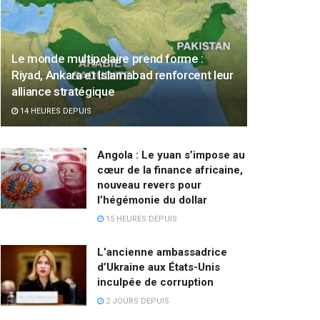
Le monde multipolaire prend forme :
Riyad, Ankara et Islamabad renforcent leur
alliance stratégique
14 HEURES DEPUIS
Angola : Le yuan s’impose au
cœur de la finance africaine,
nouveau revers pour
l’hégémonie du dollar
15 HEURES DEPUIS
L’ancienne ambassadrice
d’Ukraine aux États-Unis
inculpée de corruption
2 JOURS DEPUIS