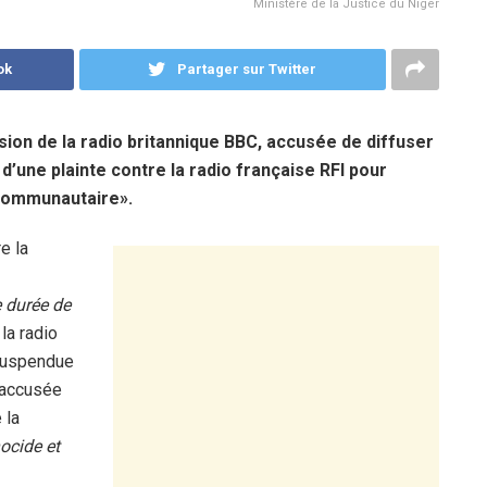
Ministère de la Justice du Niger
ok
Partager sur Twitter
ion de la radio britannique BBC, accusée de diffuser
d’une plainte contre la radio française RFI pour
rcommunautaire».
e la
e durée de
 la radio
 suspendue
t accusée
 la
ocide et