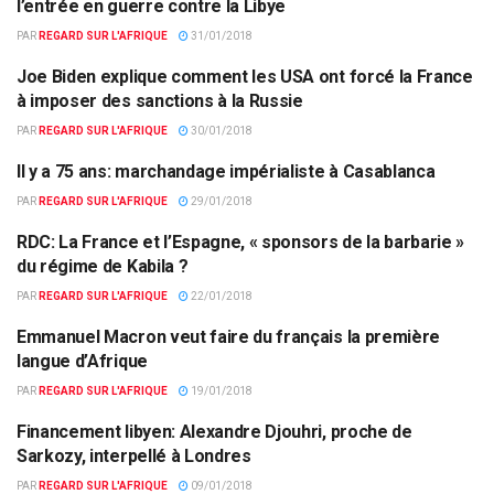
l’entrée en guerre contre la Libye
PAR
REGARD SUR L'AFRIQUE
31/01/2018
Joe Biden explique comment les USA ont forcé la France
COMMERCE
à imposer des sanctions à la Russie
PAR
REGARD SUR L'AFRIQUE
30/01/2018
Il y a 75 ans: marchandage impérialiste à Casablanca
ACTUALITÉS PAR PAYS
PAR
REGARD SUR L'AFRIQUE
29/01/2018
RDC: La France et l’Espagne, « sponsors de la barbarie »
ACTUALITÉS PAR PAYS
du régime de Kabila ?
PAR
REGARD SUR L'AFRIQUE
22/01/2018
Emmanuel Macron veut faire du français la première
ACTUALITÉS PAR PAYS
langue d’Afrique
PAR
REGARD SUR L'AFRIQUE
19/01/2018
Financement libyen: Alexandre Djouhri, proche de
EUROPE & MONDE
Sarkozy, interpellé à Londres
PAR
REGARD SUR L'AFRIQUE
09/01/2018