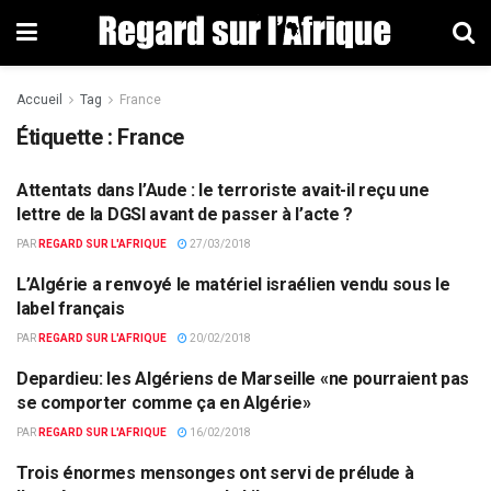
Accueil
Tag
France
Étiquette : France
Attentats dans l’Aude : le terroriste avait-il reçu une
EUROPE & MONDE
lettre de la DGSI avant de passer à l’acte ?
PAR
REGARD SUR L'AFRIQUE
27/03/2018
L’Algérie a renvoyé le matériel israélien vendu sous le
ACTUALITÉS PAR PAYS
label français
PAR
REGARD SUR L'AFRIQUE
20/02/2018
Depardieu: les Algériens de Marseille «ne pourraient pas
FAITS DIVERS
se comporter comme ça en Algérie»
PAR
REGARD SUR L'AFRIQUE
16/02/2018
Trois énormes mensonges ont servi de prélude à
EUROPE & MONDE