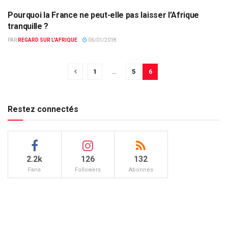
Pourquoi la France ne peut-elle pas laisser l’Afrique
ACTUALITÉS PAR PAYS
tranquille ?
PAR
REGARD SUR L'AFRIQUE
06/01/2018
1
…
5
6
Restez connectés
2.2k
126
132
Fans
Followers
Abonnés