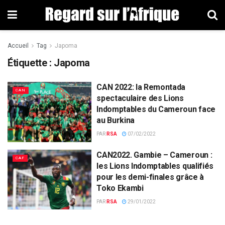
Accueil
Tag
Japoma
Étiquette : Japoma
CAN 2022: la Remontada
CAN
spectaculaire des Lions
Indomptables du Cameroun face
au Burkina
PAR
RSA
07/02/2022
CAN2022. Gambie – Cameroun :
CAF
les Lions Indomptables qualifiés
pour les demi-finales grâce à
Toko Ekambi
PAR
RSA
29/01/2022