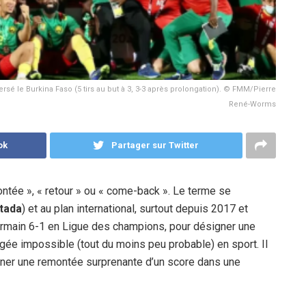
sé le Burkina Faso (5 tirs au but à 3, 3-3 après prolongation). © FMM/Pierre
René-Worms
ok
Partager sur Twitter
ntée », « retour » ou « come-back ». Le terme se
tada
) et au plan international, surtout depuis 2017 et
Germain 6-1 en Ligue des champions, pour désigner une
gée impossible (tout du moins peu probable) en sport. Il
igner une remontée surprenante d’un score dans une