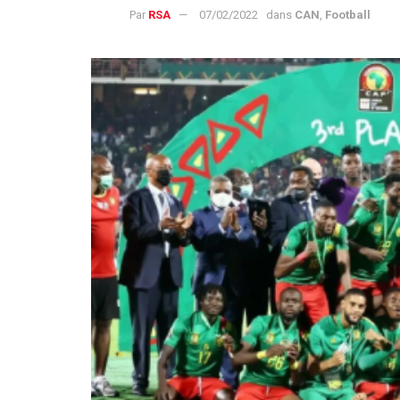
Par
RSA
07/02/2022
dans
CAN
,
Football