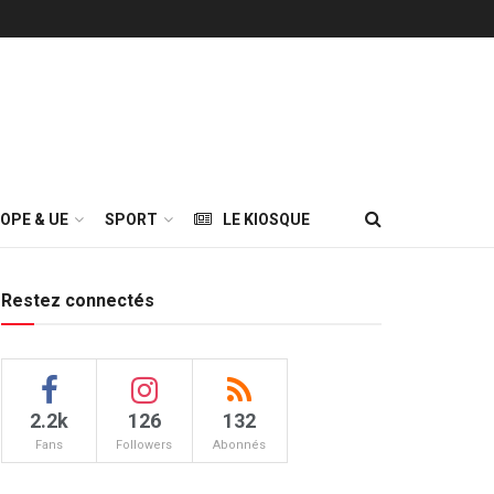
OPE & UE
SPORT
LE KIOSQUE
Restez connectés
2.2k
126
132
Fans
Followers
Abonnés