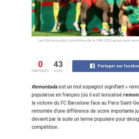
Les Camerounais, troisièmes de la CAN 2022 après avoir renver
0
43
Partager sur facebo
PARTAGES
VUES
Remontada
est un mot espagnol signifiant « remo
popularise en français (où il est lexicalisé
remon
la victoire du FC Barcelone face au Paris Saint-
remontée d’une différence de score importante ju
devient par la suite un terme populaire pour dés
compétition.