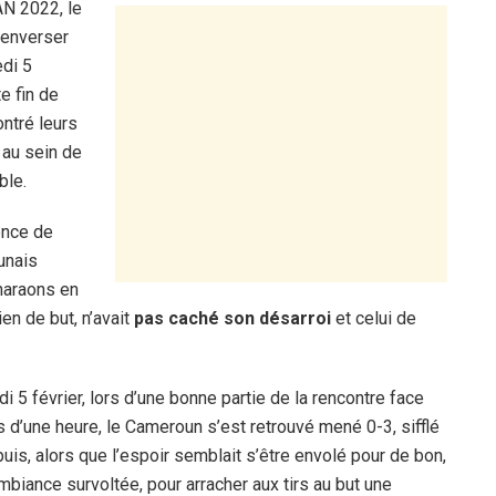
AN 2022, le
renverser
edi 5
te fin de
ntré leurs
 au sein de
ble.
ence de
unais
Pharaons en
ien de but, n’avait
pas caché son désarroi
et celui de
 5 février, lors d’une bonne partie de la rencontre face
 d’une heure, le Cameroun s’est retrouvé mené 0-3, sifflé
 puis, alors que l’espoir semblait s’être envolé pour de bon,
mbiance survoltée, pour arracher aux tirs au but une